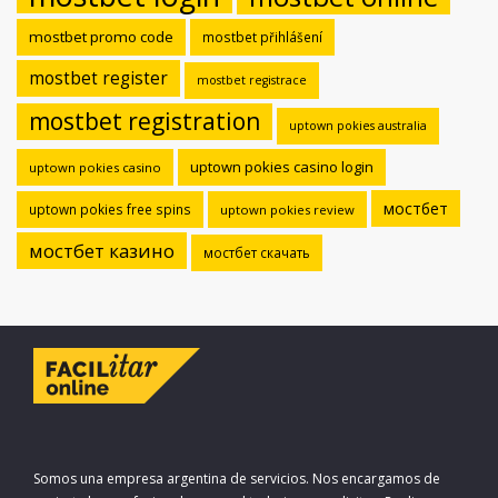
mostbet promo code
mostbet přihlášení
mostbet register
mostbet registrace
mostbet registration
uptown pokies australia
uptown pokies casino login
uptown pokies casino
мостбет
uptown pokies free spins
uptown pokies review
мостбет казино
мостбет скачать
Somos una empresa argentina de servicios. Nos encargamos de