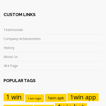
CUSTOM LINKS
Testimonials
Company Achievements
History
About Us
404 Page
POPULAR TAGS
1 win
1win app
1win apk
1 win login