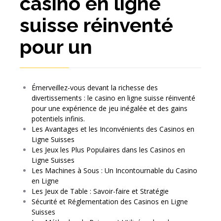
casino en ligne
suisse réinventé
pour un
Émerveillez-vous devant la richesse des
divertissements : le casino en ligne suisse réinventé
pour une expérience de jeu inégalée et des gains
potentiels infinis.
Les Avantages et les Inconvénients des Casinos en
Ligne Suisses
Les Jeux les Plus Populaires dans les Casinos en
Ligne Suisses
Les Machines à Sous : Un Incontournable du Casino
en Ligne
Les Jeux de Table : Savoir-faire et Stratégie
Sécurité et Réglementation des Casinos en Ligne
Suisses