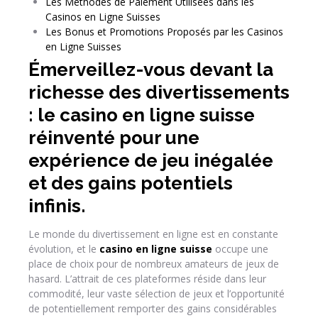
Les Méthodes de Paiement Utilisées dans les
Casinos en Ligne Suisses
Les Bonus et Promotions Proposés par les Casinos
en Ligne Suisses
Émerveillez-vous devant la
richesse des divertissements
: le casino en ligne suisse
réinventé pour une
expérience de jeu inégalée
et des gains potentiels
infinis.
Le monde du divertissement en ligne est en constante
évolution, et le
casino en ligne suisse
occupe une
place de choix pour de nombreux amateurs de jeux de
hasard. L’attrait de ces plateformes réside dans leur
commodité, leur vaste sélection de jeux et l’opportunité
de potentiellement remporter des gains considérables