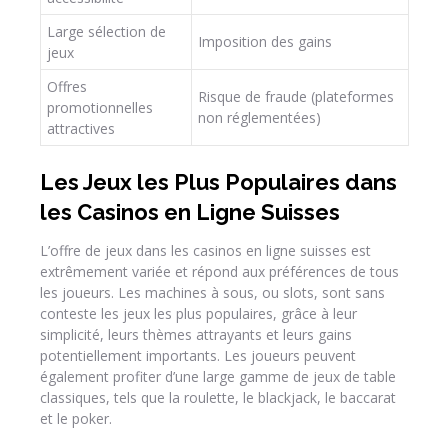
Large sélection de
Imposition des gains
jeux
Offres
Risque de fraude (plateformes
promotionnelles
non réglementées)
attractives
Les Jeux les Plus Populaires dans
les Casinos en Ligne Suisses
L’offre de jeux dans les casinos en ligne suisses est
extrêmement variée et répond aux préférences de tous
les joueurs. Les machines à sous, ou slots, sont sans
conteste les jeux les plus populaires, grâce à leur
simplicité, leurs thèmes attrayants et leurs gains
potentiellement importants. Les joueurs peuvent
également profiter d’une large gamme de jeux de table
classiques, tels que la roulette, le blackjack, le baccarat
et le poker.