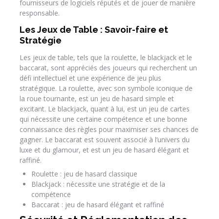
fournisseurs de logiciels réputés et de jouer de manière
responsable.
Les Jeux de Table : Savoir-faire et
Stratégie
Les jeux de table, tels que la roulette, le blackjack et le
baccarat, sont appréciés des joueurs qui recherchent un
défi intellectuel et une expérience de jeu plus
stratégique. La roulette, avec son symbole iconique de
la roue tournante, est un jeu de hasard simple et
excitant. Le blackjack, quant à lui, est un jeu de cartes
qui nécessite une certaine compétence et une bonne
connaissance des règles pour maximiser ses chances de
gagner. Le baccarat est souvent associé à l’univers du
luxe et du glamour, et est un jeu de hasard élégant et
raffiné.
Roulette : jeu de hasard classique
Blackjack : nécessite une stratégie et de la
compétence
Baccarat : jeu de hasard élégant et raffiné