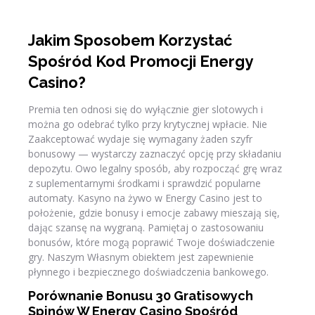
Jakim Sposobem Korzystać
Spośród Kod Promocji Energy
Casino?
Premia ten odnosi się do wyłącznie gier slotowych i
można go odebrać tylko przy krytycznej wpłacie. Nie
Zaakceptować wydaje się wymagany żaden szyfr
bonusowy — wystarczy zaznaczyć opcję przy składaniu
depozytu. Owo legalny sposób, aby rozpocząć grę wraz
z suplementarnymi środkami i sprawdzić popularne
automaty. Kasyno na żywo w Energy Casino jest to
położenie, gdzie bonusy i emocje zabawy mieszają się,
dając szansę na wygraną. Pamiętaj o zastosowaniu
bonusów, które mogą poprawić Twoje doświadczenie
gry. Naszym Własnym obiektem jest zapewnienie
płynnego i bezpiecznego doświadczenia bankowego.
Porównanie Bonusu 30 Gratisowych
Spinów W Energy Casino Spośród