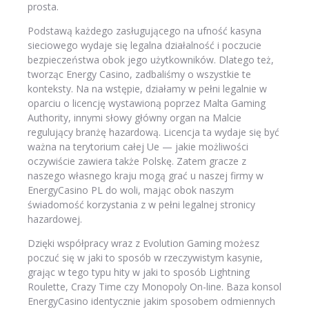
prosta.
Podstawą każdego zasługującego na ufność kasyna
sieciowego wydaje się legalna działalność i poczucie
bezpieczeństwa obok jego użytkowników. Dlatego też,
tworząc Energy Casino, zadbaliśmy o wszystkie te
konteksty. Na na wstępie, działamy w pełni legalnie w
oparciu o licencję wystawioną poprzez Malta Gaming
Authority, innymi słowy główny organ na Malcie
regulujący branżę hazardową. Licencja ta wydaje się być
ważna na terytorium całej Ue — jakie możliwości
oczywiście zawiera także Polskę. Zatem gracze z
naszego własnego kraju mogą grać u naszej firmy w
EnergyCasino PL do woli, mając obok naszym
świadomość korzystania z w pełni legalnej stronicy
hazardowej.
Dzięki współpracy wraz z Evolution Gaming możesz
poczuć się w jaki to sposób w rzeczywistym kasynie,
grając w tego typu hity w jaki to sposób Lightning
Roulette, Crazy Time czy Monopoly On-line. Baza konsol
EnergyCasino identycznie jakim sposobem odmiennych