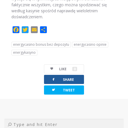
faktycznie wszystkim, czego można spodziewać się
według kasynie spośród naprawdę wieloletnim
doświadczeniem.
F
T
E
C
a
w
m
o
c
i
a
m
energycasino bonus bez depozytu
energycasino opinie
e
t
i
p
energykasyno
b
t
l
a
o
e
r
LIKE
0
o
r
t
k
i
facebook
SHARE
r
twitterbird
TWEET