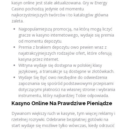
kasyn online jest stale aktualizowana. Gry w Energy
Casino pochodzą jedynie od momentu
najkorzystniejszych twórców i to katalogów główna
zaleta.
Najpopularniejszą promocją, na którą mogą liczyć
gracze w kasyno internetowego, wydaje się premia
od momentu depozytu.
Premia z brakiem depozytu owo pewien wraz z
najatrakcyjniejszych rodzajów ofert, które oferują
kasyna przez internet.
Witryna wydaje się dostępna w polskiej klasy
językowej, a transakcje są dostępne w złotówkach.
Wydaje Się Być owo niezbędne do odwiedzenia
zapoznania się spośród podstawowymi przepisami
dotyczącymi płatności na własnej stronie i wybrania
instrumentu, który najbardziej Tobie odpowiada.
Kasyno Online Na Prawdziwe Pieniądze
Dywanom większy ruch w kasynie, tym więcej reklamy i
rzetelnej rozrywki. Odebranie bezpłatnej gotówki na
start wydaje się możliwe tylko wówczas, kiedy odrzucić