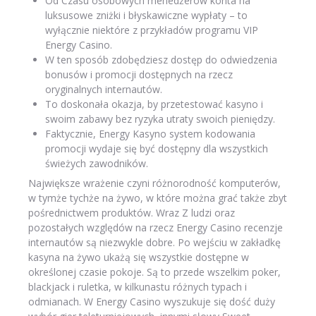
Od Czasu osobowych menedżerów konta na
luksusowe zniżki i błyskawiczne wypłaty – to
wyłącznie niektóre z przykładów programu VIP
Energy Casino.
W ten sposób zdobędziesz dostęp do odwiedzenia
bonusów i promocji dostępnych na rzecz
oryginalnych internautów.
To doskonała okazja, by przetestować kasyno i
swoim zabawy bez ryzyka utraty swoich pieniędzy.
Faktycznie, Energy Kasyno system kodowania
promocji wydaje się być dostępny dla wszystkich
świeżych zawodników.
Największe wrażenie czyni różnorodność komputerów,
w tymże tychże na żywo, w które można grać także zbyt
pośrednictwem produktów. Wraz Z ludzi oraz
pozostałych względów na rzecz Energy Casino recenzje
internautów są niezwykle dobre. Po wejściu w zakładkę
kasyna na żywo ukażą się wszystkie dostępne w
określonej czasie pokoje. Są to przede wszelkim poker,
blackjack i ruletka, w kilkunastu różnych typach i
odmianach. W Energy Casino wyszukuje się dość duży