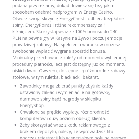
podana przy reklamy, dokąd dowiesz się też, jakim
sposobem odebrać nadprogram w Energy Casino.
Otwórz swoją skrzynię EnergyChest i odbierz bezpłatne
spiny, EnergyPoints i różne rekompensaty za 1
kliknięciem. Skorzystaj wraz ze 100% bonusu do 240
PLN na pewne gry w Kasynie na Żywo i poczuj emocje
prawdziwej zabawy. Na spełnieniu warunków możesz
swobodnie wypłacić wygrane spośród bonusa.
Minimalny przechowanie zależy od momentu wybieranej
procedury płatności, lecz jest dostępny już od momentu
niskich kwot. Owszem, dostępne są różnorodne zabawy
stołowe, w tym ruletka, blackjack i bakarat.
Zawodnicy mogą zbierać punkty zbytnio każdy
ustawiony zakład i wymieniać je na gotówkę,
darmowe spiny bądź nagrody w sklepiku
EnergyShop.
Chwalone są prędkie wypłaty, różnorodność
komputerów i duży poziom obsługi klienta.
Żeby skorzystać wraz z kodu reklamowego z
brakiem depozytu, należy, że wprowadzisz fita
podczas rejestracji lub w specjalnym polu na naszym