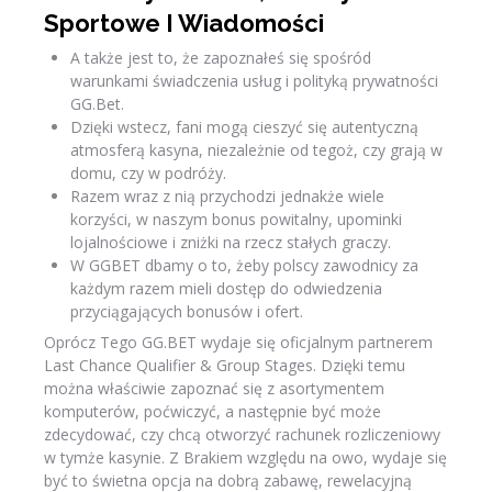
Sportowe I Wiadomości
A także jest to, że zapoznałeś się spośród
warunkami świadczenia usług i polityką prywatności
GG.Bet.
Dzięki wstecz, fani mogą cieszyć się autentyczną
atmosferą kasyna, niezależnie od tegoż, czy grają w
domu, czy w podróży.
Razem wraz z nią przychodzi jednakże wiele
korzyści, w naszym bonus powitalny, upominki
lojalnościowe i zniżki na rzecz stałych graczy.
W GGBET dbamy o to, żeby polscy zawodnicy za
każdym razem mieli dostęp do odwiedzenia
przyciągających bonusów i ofert.
Oprócz Tego GG.BET wydaje się oficjalnym partnerem
Last Chance Qualifier & Group Stages. Dzięki temu
można właściwie zapoznać się z asortymentem
komputerów, poćwiczyć, a następnie być może
zdecydować, czy chcą otworzyć rachunek rozliczeniowy
w tymże kasynie. Z Brakiem względu na owo, wydaje się
być to świetna opcja na dobrą zabawę, rewelacyjną