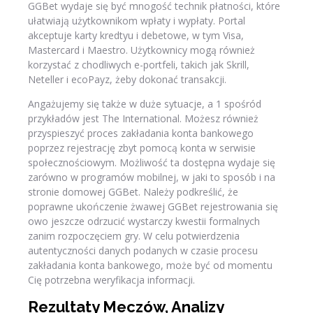
GGBet wydaje się być mnogość technik płatności, które
ułatwiają użytkownikom wpłaty i wypłaty. Portal
akceptuje karty kredtyu i debetowe, w tym Visa,
Mastercard i Maestro. Użytkownicy mogą również
korzystać z chodliwych e-portfeli, takich jak Skrill,
Neteller i ecoPayz, żeby dokonać transakcji.
Angażujemy się także w duże sytuacje, a 1 spośród
przykładów jest The International. Możesz również
przyspieszyć proces zakładania konta bankowego
poprzez rejestrację zbyt pomocą konta w serwisie
społecznościowym. Możliwość ta dostępna wydaje się
zarówno w programów mobilnej, w jaki to sposób i na
stronie domowej GGBet. Należy podkreślić, że
poprawne ukończenie żwawej GGBet rejestrowania się
owo jeszcze odrzucić wystarczy kwestii formalnych
zanim rozpoczęciem gry. W celu potwierdzenia
autentyczności danych podanych w czasie procesu
zakładania konta bankowego, może być od momentu
Cię potrzebna weryfikacja informacji.
Rezultaty Meczów, Analizy