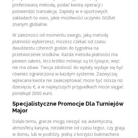
preferowaną metodę, podać kwotę operacji i
potwierdzić transakcję. Zapłaty w e-sportowych
zakładach to owo, jakie możliwości uczyniło GGBet
znanym globalnie.
W zależności od momentu owego, jaką metodę
płatności wybierzesz, możesz czekać od czasu
dwudziestu czterech godzin do tygodnia na
przetworzenie środków. Każda metoda płatności ma
pewien zakres, lecz krótko mówiąc są to tysiące, więc
nie ma obaw. Twoja zdolność do wpłaty wydaje się być
również ograniczona w każdym systemie. Zazwyczaj
wpłacana kwota nie zaakceptować może być niższa niż
dziesięciu €, a w najwyższych przypadkach może sięgać
poniekąd 2000 euro.
Specjalistyczne Promocje Dla Turniejów
Major
Dzięki temu, gracze mogą cieszyć się autentyczną
atmosferą kasyna, niezależnie od czasu tegoż, czy grają
w domu, lub w podróży. Jedną z korzyści bukmachera