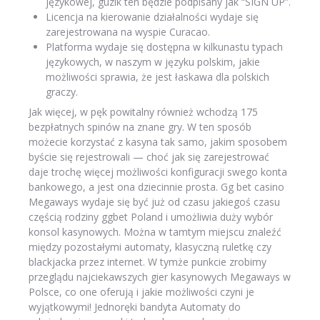
językowej, guzik ten będzie podpisany jak “SIGN UP”.
Licencja na kierowanie działalności wydaje się
zarejestrowana na wyspie Curacao.
Platforma wydaje się dostępna w kilkunastu typach
językowych, w naszym w języku polskim, jakie
możliwości sprawia, że jest łaskawa dla polskich
graczy.
Jak więcej, w pęk powitalny również wchodzą 175
bezpłatnych spinów na znane gry. W ten sposób
możecie korzystać z kasyna tak samo, jakim sposobem
byście się rejestrowali — choć jak się zarejestrować
daje trochę więcej możliwości konfiguracji swego konta
bankowego, a jest ona dziecinnie prosta. Gg bet casino
Megaways wydaje się być już od czasu jakiegoś czasu
częścią rodziny ggbet Poland i umożliwia duży wybór
konsol kasynowych. Można w tamtym miejscu znaleźć
między pozostałymi automaty, klasyczną ruletkę czy
blackjacka przez internet. W tymże punkcie zrobimy
przeglądu najciekawszych gier kasynowych Megaways w
Polsce, co one oferują i jakie możliwości czyni je
wyjątkowymi! Jednoręki bandyta Automaty do