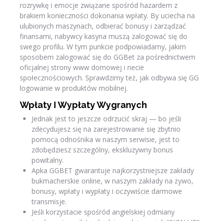
rozrywkę i emocje związane spośród hazardem z
brakiem konieczności dokonania wpłaty. By uciecha na
ulubionych maszynach, odbierać bonusy i zarządzać
finansami, nabywcy kasyna muszą zalogować się do
swego profilu. W tym punkcie podpowiadamy, jakim
sposobem zalogować się do GGBet za pośrednictwem
oficjalnej strony www domowej i necie
społecznościowych. Sprawdzimy też, jak odbywa się GG
logowanie w produktów mobilnej.
Wpłaty I Wypłaty Wygranych
Jednak jest to jeszcze odrzucić skraj — bo jeśli
zdecydujesz się na zarejestrowanie się zbytnio
pomocą odnośnika w naszym serwisie, jest to
zdobędziesz szczególny, ekskluzywny bonus
powitalny.
Apka GGBET gwarantuje najkorzystniejsze zakłady
bukmacherskie online, w naszym zakłady na żywo,
bonusy, wpłaty i wypłaty i oczywiście darmowe
transmisje.
Jeśli korzystacie spośród angielskiej odmiany