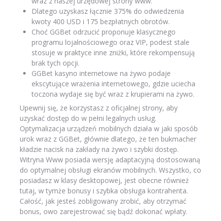
wraz z naszej urzędowej strony www.
Dlatego uzyskasz łącznie 375% do odwiedzenia
kwoty 400 USD i 175 bezpłatnych obrotów.
Choć GGBet odrzucić proponuje klasycznego
programu lojalnościowego oraz VIP, podest stale
stosuje w praktyce inne zniżki, które rekompensują
brak tych opcji.
GGBet kasyno internetowe na żywo podaje
ekscytujące wrażenia internetowego, gdzie uciecha
toczona wydaje się być wraz z krupierami na żywo.
Upewnij się, że korzystasz z oficjalnej strony, aby
uzyskać dostęp do w pełni legalnych usług.
Optymalizacja urządzeń mobilnych działa w jaki sposób
urok wraz z GGBet, głównie dlatego, że ten bukmacher
kładzie nacisk na zakłady na żywo i szybki dostęp.
Witryna Www posiada wersję adaptacyjną dostosowaną
do optymalnej obsługi ekranów mobilnych. Wszystko, co
posiadasz w klasy desktopowej, jest obecne również
tutaj, w tymże bonusy i szybka obsługa kontrahenta.
Całość, jak jesteś zobligowany zrobić, aby otrzymać
bonus, owo zarejestrować się bądź dokonać wpłaty.