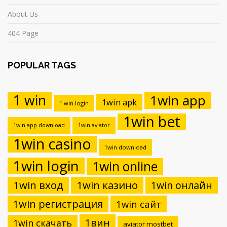
About Us
404 Page
POPULAR TAGS
1 win
1win app
1win apk
1 win login
1win bet
1win app download
1win aviator
1win casino
1win download
1win login
1win online
1win вход
1win казино
1win онлайн
1win регистрация
1win сайт
1вин
1win скачать
aviator mostbet