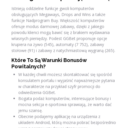
Istnieją oddzielne funkcje gwoli komputerów
obsługujących Megaways, Drops and Wins a także
funkcje Nadprogram Buy. Większość komputerów
oferuje modus darmowej zabawy, dzięki z jakiego
powodu klienci mogą bawić się z brakiem wydawania
własnych pieniędzy. Podest GGBet proponuje opcje
krupiera na żywo (545), automaty (7 752), zabawy
stołowe (91) i zabawy z natychmiastową wygraną (265).
Które To Są Warunki Bonusów
Powitalnych?
W każdej chwili możesz skontaktować się spośród
konsulatem portalu i wyjaśnić najważniejsze pytania
w charakterze na przykład szyfr promocji do
odwiedzenia GGBet.
Bogata podaż komputerów, interesujące bonusy i
mocna sekcja e-sportowa sprawiają, że warto dać
jemu szansę.
Obecnie podajemy aplikację na urządzenia z
układem Android, którą można pobrać bezpośrednio