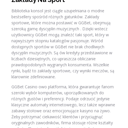
Biblioteka konsol jest ciągle uzupełniana o modne
bestsellery spośród różnych gatunków. Zakłady
sportowe, które można postawić w GGBet, obejmują
szeroką gamę dyscyplin muzycznych . Dzięki wstecz
użytkownicy GGBet mogą znaleźć taki sport, który w
najwyższym stopniu katalogów pasjonuje. Wśród
dostępnych sportów w GGBet nie brak chodliwych
dyscyplin muzycznych. Są ów kredyty przedstawione w
liczbach dziesiętnych, co upraszcza obliczanie
prawdopodobnych wygranych konsumenta. Wszelkie
rynki, bądź to zakłady sportowe, czy wyniki meczów, są
klarownie zdefiniowane.
GGBet Casino owo platforma, która gwarantuje fanom
szeroki wybór komputerów, uporządkowanych do
różnych gustów i preferencji. Podaje odrzucić jedynie
klasyczne automaty internetowego, lecz także wprawne
zabawy stołowe oraz emocjonujące kasyno na żywo.
Żeby potrzymać ciekawość klientów i przyciągnąć
oryginalnych zawodników, firma stosuje różne kształty