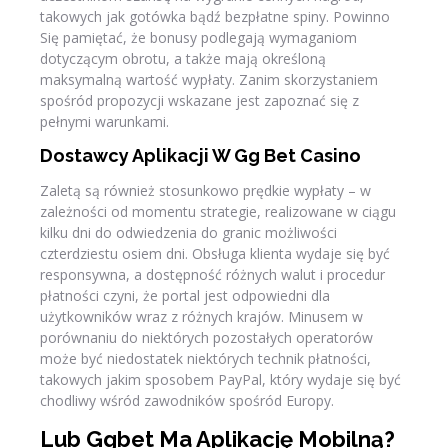
takowych jak gotówka bądź bezpłatne spiny. Powinno
Się pamiętać, że bonusy podlegają wymaganiom
dotyczącym obrotu, a także mają określoną
maksymalną wartość wypłaty. Zanim skorzystaniem
spośród propozycji wskazane jest zapoznać się z
pełnymi warunkami.
Dostawcy Aplikacji W Gg Bet Casino
Zaletą są również stosunkowo prędkie wypłaty – w
zależności od momentu strategie, realizowane w ciągu
kilku dni do odwiedzenia do granic możliwości
czterdziestu osiem dni. Obsługa klienta wydaje się być
responsywna, a dostępność różnych walut i procedur
płatności czyni, że portal jest odpowiedni dla
użytkowników wraz z różnych krajów. Minusem w
porównaniu do niektórych pozostałych operatorów
może być niedostatek niektórych technik płatności,
takowych jakim sposobem PayPal, który wydaje się być
chodliwy wśród zawodników spośród Europy.
Lub Ggbet Ma Aplikację Mobilną?