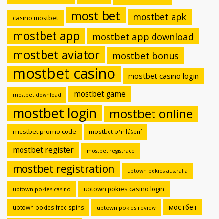
most bet
mostbet apk
casino mostbet
mostbet app
mostbet app download
mostbet aviator
mostbet bonus
mostbet casino
mostbet casino login
mostbet game
mostbet download
mostbet login
mostbet online
mostbet promo code
mostbet přihlášení
mostbet register
mostbet registrace
mostbet registration
uptown pokies australia
uptown pokies casino login
uptown pokies casino
мостбет
uptown pokies free spins
uptown pokies review