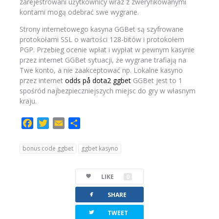
zarejestrowani użytkownicy wraz z zweryfikowanymi
kontami mogą odebrać swe wygrane.
Strony internetowego kasyna GGBet są szyfrowane
protokołami SSL o wartości 128-bitów i protokołem
PGP. Przebieg ocenie wpłat i wypłat w pewnym kasynie
przez internet GGBet sytuacji, że wygrane trafiają na
Twe konto, a nie zaakceptować np. Lokalne kasyno
przez internet
odds på dota2 ggbet
GGBet jest to 1
spośród najbezpieczniejszych miejsc do gry w własnym
kraju.
F
T
E
C
a
w
m
o
c
i
a
m
bonus code ggbet
ggbet kasyno
e
t
i
p
b
t
l
a
LIKE
0
o
e
r
o
r
t
facebook
SHARE
k
i
twitterbird
TWEET
r