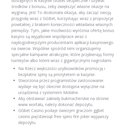
dostępnych w kasynie GGBet bezpiecznie i używać
środków z bonusu, żeby zwiększyć własne okazje na
wygraną. Jest To doskonała okazja, aby zacząć swoją
przygodę wraz z GGBet, korzystając wraz z propozycje
powitalnej z brakiem konieczności wkładania własnych
pieniędzy. Tym, jakie możliwości wyróżnia ofertę bonus
kasyno są wyjątkowe współprace wraz z
najdogodniejszymi producentami aplikacji kasynowego
na świecie. Wspólnie spośród nimi organizujemy
specjalne kampanie atrakcyjne, które przybierają formy
turniejów albo loterii wraz z gigantycznymi nagrodami.
Na Rzecz większości użytkowników promocję i
bezpłatne spiny są priorytetem w kasynie.
Stworzona przez programistów zastosowanie
wydaje się być obecnie dostępna wyłącznie na
urządzenia z systemem Mobilne.
Aby obstawiać zakłady bukmacherskie na stronie
www wortalu, należy dokonać depozytu.
GGbet Casino podaje świeżym graczom ggbet
casino pięćdziesiąt free spins fire joker wyjąwszy
depozytu.