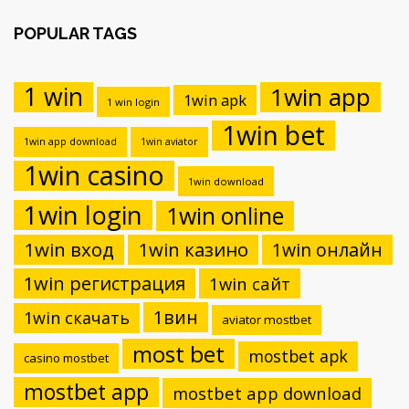
POPULAR TAGS
1 win
1win app
1win apk
1 win login
1win bet
1win app download
1win aviator
1win casino
1win download
1win login
1win online
1win вход
1win казино
1win онлайн
1win регистрация
1win сайт
1вин
1win скачать
aviator mostbet
most bet
mostbet apk
casino mostbet
mostbet app
mostbet app download