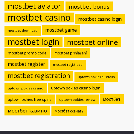
mostbet aviator
mostbet bonus
mostbet casino
mostbet casino login
mostbet game
mostbet download
mostbet login
mostbet online
mostbet promo code
mostbet přihlášení
mostbet register
mostbet registrace
mostbet registration
uptown pokies australia
uptown pokies casino login
uptown pokies casino
мостбет
uptown pokies free spins
uptown pokies review
мостбет казино
мостбет скачать