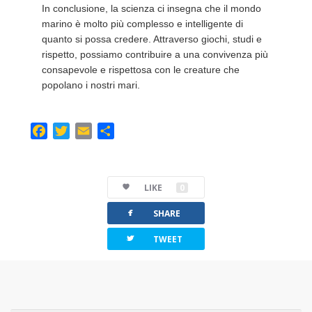
In conclusione, la scienza ci insegna che il mondo
marino è molto più complesso e intelligente di
quanto si possa credere. Attraverso giochi, studi e
rispetto, possiamo contribuire a una convivenza più
consapevole e rispettosa con le creature che
popolano i nostri mari.
F
T
E
C
a
w
m
o
c
i
a
m
e
t
i
p
LIKE
0
b
t
l
a
facebook
o
e
r
SHARE
o
r
t
twitterbird
TWEET
k
i
r