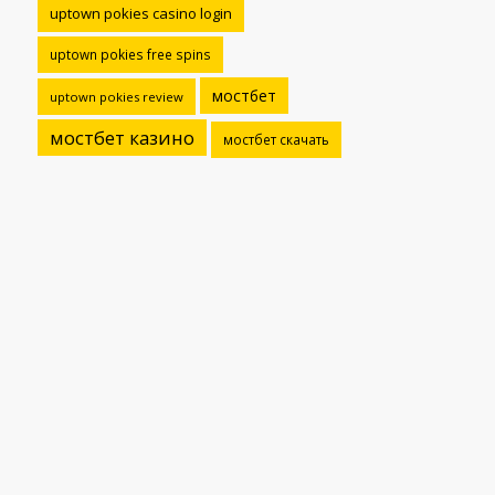
uptown pokies casino login
uptown pokies free spins
мостбет
uptown pokies review
мостбет казино
мостбет скачать