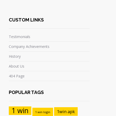
CUSTOM LINKS
Testimonials
Company Achievements
History
About Us
404 Page
POPULAR TAGS
1 win
1win apk
1 win login