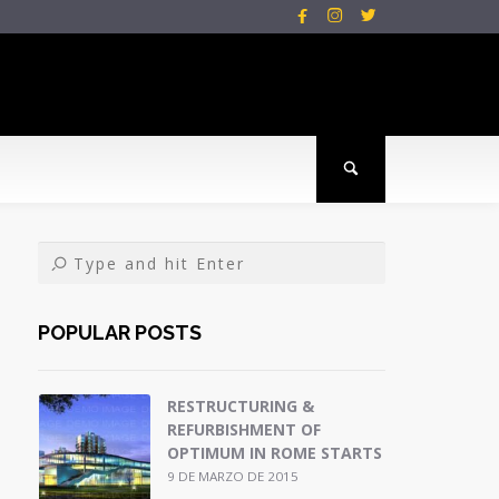



POPULAR POSTS
RESTRUCTURING &
REFURBISHMENT OF
OPTIMUM IN ROME STARTS
9 DE MARZO DE 2015