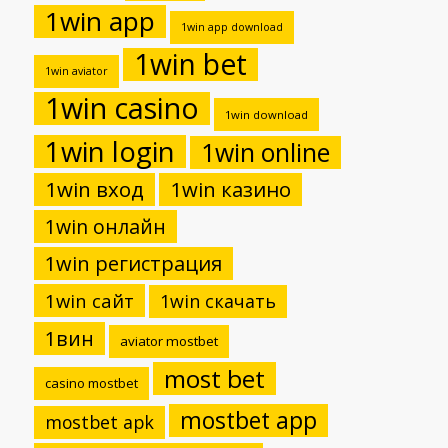
1win app
1win app download
1win bet
1win aviator
1win casino
1win download
1win login
1win online
1win вход
1win казино
1win онлайн
1win регистрация
1win сайт
1win скачать
1вин
aviator mostbet
most bet
casino mostbet
mostbet app
mostbet apk