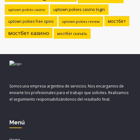
uptown pokies casino login
uptown pokies casino
мостбет
uptown pokies free spins
uptown pokies review
мостбет казино
мостбет скачать
Somos una empresa argentina de servicios. Nos encargamos de
enviarte los profesionales para el trabajo que solicites. Realizamos
el seguimiento responsabilizándonos del resultado final.
Menú
Home