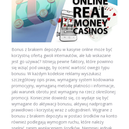
Bonus z brakiem depozytu w kasynie online może być
korzystną ofertą gwoli internautów, ale lub wskazane
jest go używać? Istnieją pewne faktory, które powinno
się wziąć pod uwagę, by ocenić wartość owego typu
bonusu. W każdym kodeksie reklamy wyszukasz
szczegółowy opis praw, wymagany system kodowania
promocyjny, wymaganą metodę płatności i informacje,
jaki warunek obrotu jest wymagany na rzecz określonej
promocji. Koniecznie dowiedz się, co wydaje się być
wymagane do aktywacji bonusu, aktywuj nadprogram
prawidłowo i korzystaj wraz z udogodnień. Wygrane z
bonusu z brakiem depozytu w postaci środków na konto
również podlegają wymogom ruchu, które należy
spełnić zanim wypłaceniem środków. Niemniej jednak,