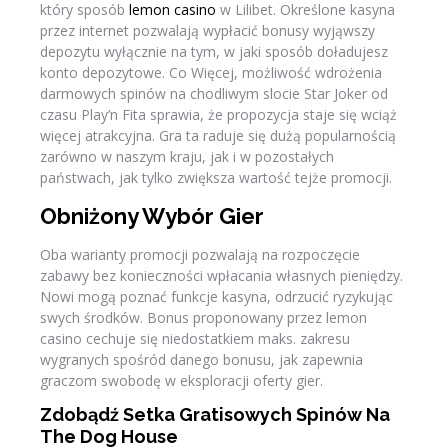
który sposób
lemon casino
w Lilibet. Określone kasyna
przez internet pozwalają wypłacić bonusy wyjąwszy
depozytu wyłącznie na tym, w jaki sposób doładujesz
konto depozytowe. Co Więcej, możliwość wdrożenia
darmowych spinów na chodliwym slocie Star Joker od
czasu Play’n Fita sprawia, że propozycja staje się wciąż
więcej atrakcyjna. Gra ta raduje się dużą popularnością
zarówno w naszym kraju, jak i w pozostałych
państwach, jak tylko zwiększa wartość tejże promocji.
Obniżony Wybór Gier
Oba warianty promocji pozwalają na rozpoczęcie
zabawy bez konieczności wpłacania własnych pieniędzy.
Nowi mogą poznać funkcje kasyna, odrzucić ryzykując
swych środków. Bonus proponowany przez lemon
casino cechuje się niedostatkiem maks. zakresu
wygranych spośród danego bonusu, jak zapewnia
graczom swobodę w eksploracji oferty gier.
Zdobądź Setka Gratisowych Spinów Na
The Dog House