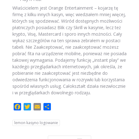
Właścicielem jest Orange Entertainment – kojarzę tę
firmę z kilku innych kasyn, więc wiedziałem mniej więcej,
których się spodziewać. Wśród dostępnych możliwości
płatniczych posiadasz Blik czy Skrill w kasynie, lecz też
krypto, Visę, Mastercard i sporo innych możności. Cały
wykaz szczegółów na ten sprawa zebrałem w postaci
tabeli. Nie Zaakceptować, nie zaakceptować możesz
pobrać fita na urządzenie mobilne, ponieważ nie posiada
takowej wymagania. Podajemy funkcję „instant play” we
każdego przeglądarkach internetowych, jak określa, że ​​
pobieranie nie zaakceptować jest niezbędne do
odwiedzenia funkcjonowania w rozrywki lub korzystania
spośród własnych usług. Całokształt działa niezwłocznie
i w przeglądarkach dowolnego rodzaju.
F
T
E
C
a
w
m
o
c
i
a
m
lemon kasyno logowanie
e
t
i
p
b
t
l
a