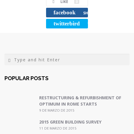
LIKE
0
o
e
r
o
r
t
facebook
SHARE
k
i
twitterbird
TWEET
r
POPULAR POSTS
RESTRUCTURING & REFURBISHMENT OF
OPTIMUM IN ROME STARTS
9 DE MARZO DE 2015
2015 GREEN BUILDING SURVEY
11 DE MARZO DE 2015