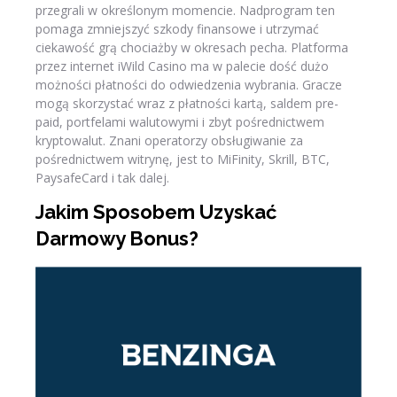
przegrali w określonym momencie. Nadprogram ten
pomaga zmniejszyć szkody finansowe i utrzymać
ciekawość grą chociażby w okresach pecha. Platforma
przez internet iWild Casino ma w palecie dość dużo
możności płatności do odwiedzenia wybrania. Gracze
mogą skorzystać wraz z płatności kartą, saldem pre-
paid, portfelami walutowymi i zbyt pośrednictwem
kryptowalut. Znani operatorzy obsługiwanie za
pośrednictwem witrynę, jest to MiFinity, Skrill, BTC,
PaysafeCard i tak dalej.
Jakim Sposobem Uzyskać
Darmowy Bonus?