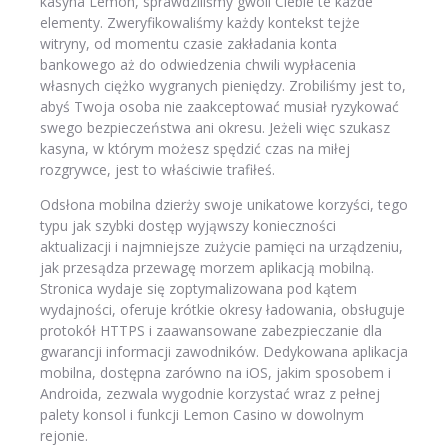
kasyna Lemon, sprawdziliśmy gwoli Ciebie te każde
elementy. Zweryfikowaliśmy każdy kontekst tejże
witryny, od momentu czasie zakładania konta
bankowego aż do odwiedzenia chwili wypłacenia
własnych ciężko wygranych pieniędzy. Zrobiliśmy jest to,
abyś Twoja osoba nie zaakceptować musiał ryzykować
swego bezpieczeństwa ani okresu. Jeżeli więc szukasz
kasyna, w którym możesz spędzić czas na miłej
rozgrywce, jest to właściwie trafiłeś.
Odsłona mobilna dzierży swoje unikatowe korzyści, tego
typu jak szybki dostęp wyjąwszy konieczności
aktualizacji i najmniejsze zużycie pamięci na urządzeniu,
jak przesądza przewagę morzem aplikacją mobilną.
Stronica wydaje się zoptymalizowana pod kątem
wydajności, oferuje krótkie okresy ładowania, obsługuje
protokół HTTPS i zaawansowane zabezpieczanie dla
gwarancji informacji zawodników. Dedykowana aplikacja
mobilna, dostępna zarówno na iOS, jakim sposobem i
Androida, zezwala wygodnie korzystać wraz z pełnej
palety konsol i funkcji Lemon Casino w dowolnym
rejonie.