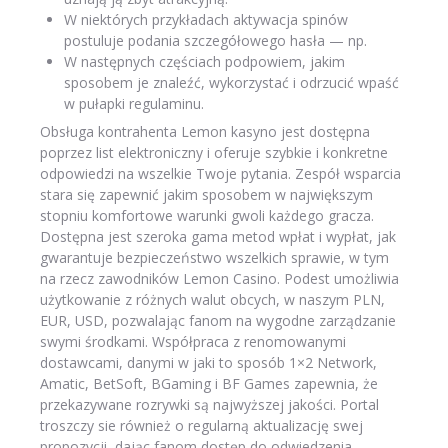
W niektórych przykładach aktywacja spinów
postuluje podania szczegółowego hasła — np.
W następnych częściach podpowiem, jakim
sposobem je znaleźć, wykorzystać i odrzucić wpaść
w pułapki regulaminu.
Obsługa kontrahenta Lemon kasyno jest dostępna
poprzez list elektroniczny i oferuje szybkie i konkretne
odpowiedzi na wszelkie Twoje pytania. Zespół wsparcia
stara się zapewnić jakim sposobem w największym
stopniu komfortowe warunki gwoli każdego gracza.
Dostępna jest szeroka gama metod wpłat i wypłat, jak
gwarantuje bezpieczeństwo wszelkich sprawie, w tym
na rzecz zawodników Lemon Casino. Podest umożliwia
użytkowanie z różnych walut obcych, w naszym PLN,
EUR, USD, pozwalając fanom na wygodne zarządzanie
swymi środkami. Współpraca z renomowanymi
dostawcami, danymi w jaki to sposób 1×2 Network,
Amatic, BetSoft, BGaming i BF Games zapewnia, że
przekazywane rozrywki są najwyższej jakości. Portal
troszczy sie również o regularną aktualizację swej
propozycji, dając fanom dostęp do odwiedzenia