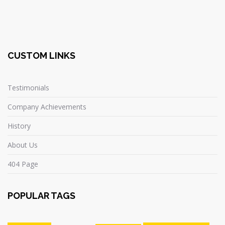
CUSTOM LINKS
Testimonials
Company Achievements
History
About Us
404 Page
POPULAR TAGS