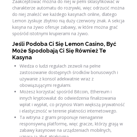
Zaakceptować można do niej w pełni sklasyfikować w
charakterze automatu do rozrywki, więc odrzucić można
do niej znaleźć we każdego kasynach online, dlatego
Lemon zyskuje zbytnio nią duży czerwony znak. A sekcja
kasyna na żywo oferuje zabawy, w które można grać
spośród istotnymi krupierami na żywo.
Jeśli Podoba Ci Się Lemon Casino, Być
Może Spodobają Ci Się Również Te
Kasyna
Wiedza o ludzi regułach zezwoli na pełne
zastosowanie dostępnych środków bonusowych i
używanie z konsol adekwatnie wraz z
obowiązującymi regułami.
Możesz korzystać spośród Bitcoin, Ethereum i
innych kryptowalut do odwiedzenia finalizowania
wpłat i wypłat, co przynosi Wam większą prywatność
i elastyczność w terenie płatności internetowego.
Ta witryna z grami proponuje nienagannie
responsywną platformę, więc gracze, którzy grają w
zabawy kasynowe na urządzeniach mobilnych,
uznają ją zbyt atrakcyjną.