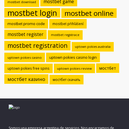
mostbet game
mostbet download
mostbet login
mostbet online
mostbet promo code
mostbet přihlášení
mostbet register
mostbet registrace
mostbet registration
uptown pokies australia
uptown pokies casino login
uptown pokies casino
мостбет
uptown pokies free spins
uptown pokies review
мостбет казино
мостбет скачать
Somos una empresa argentina de servicios. Nos encargamos de