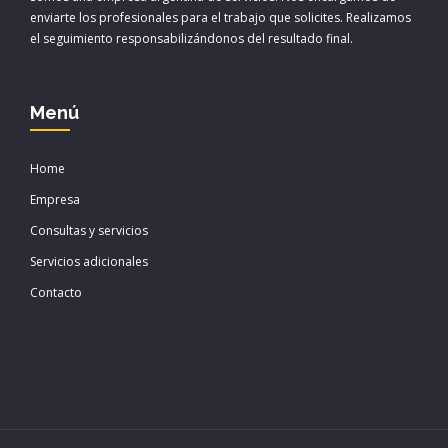
enviarte los profesionales para el trabajo que solicites. Realizamos
el seguimiento responsabilizándonos del resultado final.
Menú
Home
Empresa
Consultas y servicios
Servicios adicionales
Contacto