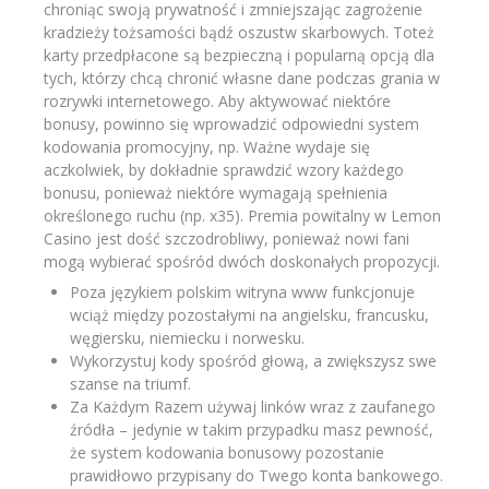
chroniąc swoją prywatność i zmniejszając zagrożenie
kradzieży tożsamości bądź oszustw skarbowych. Toteż
karty przedpłacone są bezpieczną i popularną opcją dla
tych, którzy chcą chronić własne dane podczas grania w
rozrywki internetowego. Aby aktywować niektóre
bonusy, powinno się wprowadzić odpowiedni system
kodowania promocyjny, np. Ważne wydaje się
aczkolwiek, by dokładnie sprawdzić wzory każdego
bonusu, ponieważ niektóre wymagają spełnienia
określonego ruchu (np. x35). Premia powitalny w Lemon
Casino jest dość szczodrobliwy, ponieważ nowi fani
mogą wybierać spośród dwóch doskonałych propozycji.
Poza językiem polskim witryna www funkcjonuje
wciąż między pozostałymi na angielsku, francusku,
węgiersku, niemiecku i norwesku.
Wykorzystuj kody spośród głową, a zwiększysz swe
szanse na triumf.
Za Każdym Razem używaj linków wraz z zaufanego
źródła – jedynie w takim przypadku masz pewność,
że system kodowania bonusowy pozostanie
prawidłowo przypisany do Twego konta bankowego.