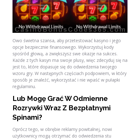
Owo świetna szansa, aby przetestować kasyno i jego
opcje bezpiecznie finansowego. Wykorzystuj kody
spośród głową, a zwiększysz swe okazje na sukces.
Każde z tych kasyn ma swoje plusy, więc zdecyduj się na
jest to, które dopasuje się do odwiedzenia twojego
wzoru gry. W następnych częściach podpowiem, w który
sposób je znaleźć, wykorzystać i nie wpaść w pułapki
regulaminu.
Lub Mogę Grać W Odmienne
Rozrywki Wraz Z Bezpłatnymi
Spinami?
Oprócz tego, w obrębie reklamy powitalnej, nowi
użytkownicy mogą otrzymać do odwiedzenia stu