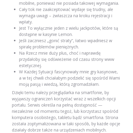
mobilne, ponieważ nie posiada takowej wymagania.
Cały tok nie zaakceptować wydaje się trudny, ale
wymaga uwagi – zwłaszcza na kroku rejestracji i
wpłaty.
Jest To wyłącznie jeden z wielu jackpotów, które są
dostępne w kasynie Lemon.
Jeśli zaczniesz „gonić straty”, łatwo wpadniesz w
spiralę problemów pieniężnych.
Na Rzecz mnie duży plus, choć i naprawdę
przydałoby się odświeżenie od czasu strony www
estetycznej.
W Każdej Sytuacji fascynowały mnie gry kasynowe,
a w tej chwili chciałabym podzielić się spośród Wami
moją pasją i wiedzą, którą zgromadziłam.
Dzięki temu należy przeglądarka na smartfonie, by
wyjąwszy ograniczeń korzystać wraz z wszelkich opcji
portalu. Serwis określa na pełną dostępność —
niezależnie od momentu tegoż, lub korzystasz spośród
komputera osobistego, tabletu bądź smartfona. Strona
została zoptymalizowana w taki sposób, by każde opcje
działały dobrze także na urządzeniach mobilnych.