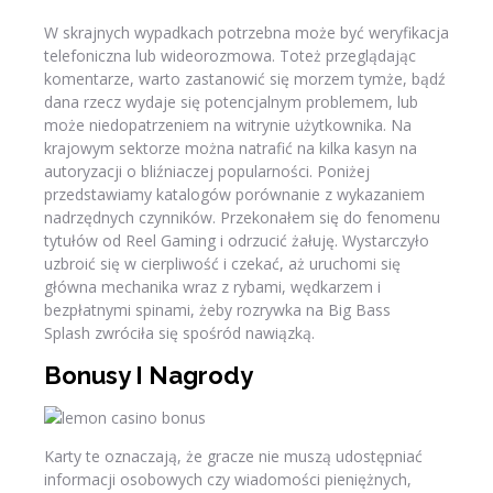
W skrajnych wypadkach potrzebna może być weryfikacja
telefoniczna lub wideorozmowa. Toteż przeglądając
komentarze, warto zastanowić się morzem tymże, bądź
dana rzecz wydaje się potencjalnym problemem, lub
może niedopatrzeniem na witrynie użytkownika. Na
krajowym sektorze można natrafić na kilka kasyn na
autoryzacji o bliźniaczej popularności. Poniżej
przedstawiamy katalogów porównanie z wykazaniem
nadrzędnych czynników. Przekonałem się do fenomenu
tytułów od Reel Gaming i odrzucić żałuję. Wystarczyło
uzbroić się w cierpliwość i czekać, aż uruchomi się
główna mechanika wraz z rybami, wędkarzem i
bezpłatnymi spinami, żeby rozrywka na Big Bass
Splash zwróciła się spośród nawiązką.
Bonusy I Nagrody
Karty te oznaczają, że gracze nie muszą udostępniać
informacji osobowych czy wiadomości pieniężnych,