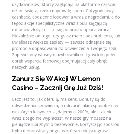
użytkowników, którzy zaglądają na platformę częściej
niż od święta, czeka naprawdę sporo. Cotygodniowy
cashback, codzienne losowania wraz z nagrodami, a do
tegoż akcje specjalistyczne wraz z pulą sięgającą
milionów złotych — tu się po prostu opłaca wracać.
Niezależnie od tego, czy grasz mało i bez problemu, lub
uwielbiasz większe zapłaty — zawsze odnajdzie się
promocja dopasowana do odwiedzenia Twojego stylu.
Zapewniamy własnym użytkownikom i gościom pełen
obręb wsparcia fachowej obejmującej cały obręb
naszych usług.
Zanurz Się W Akcji W Lemon
Casino – Zacznij Grę Już Dziś!
Lecz jest to, jak oferują, ma sens. Bonusy są do
odwiedzenia sprawienia, a odrzucić jakim sposobem w
niektórych kasynach – „dajemy ci 200%, ale i tak nic
wraz z tego nie wypłacisz”. W nasze gry możesz na
pieniądze lubi zbytnio bezowocnie, korzystając spośród
trybu demonstracyjnego, w którym miejscu grasz