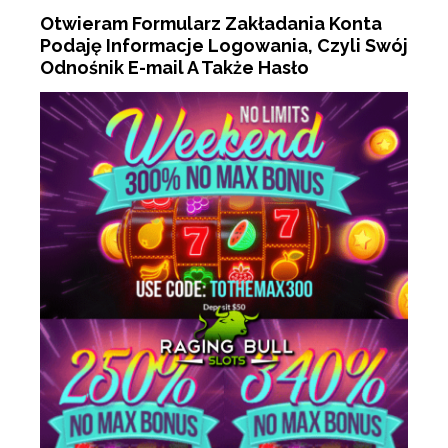
Otwieram Formularz Zakładania Konta
Podaję Informacje Logowania, Czyli Swój
Odnośnik E-mail A Także Hasło