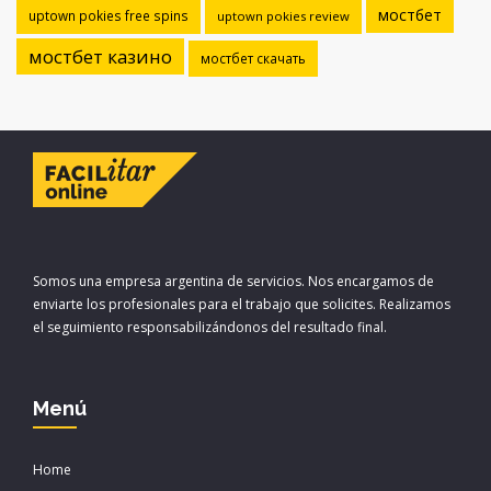
мостбет
uptown pokies free spins
uptown pokies review
мостбет казино
мостбет скачать
Somos una empresa argentina de servicios. Nos encargamos de
enviarte los profesionales para el trabajo que solicites. Realizamos
el seguimiento responsabilizándonos del resultado final.
Menú
Home