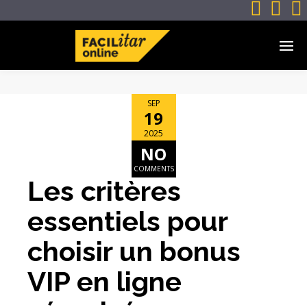



SEP
19
2025
NO
COMMENTS
Les critères
essentiels pour
choisir un bonus
VIP en ligne