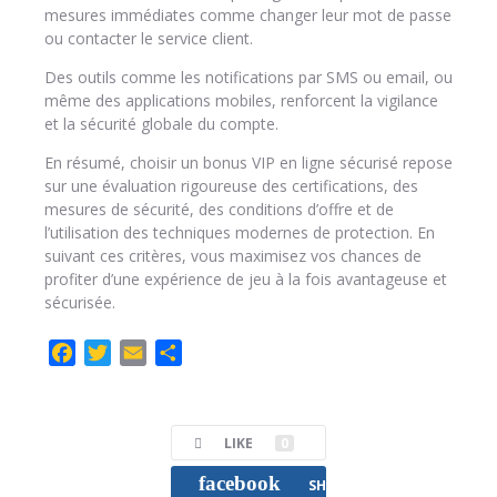
mesures immédiates comme changer leur mot de passe
ou contacter le service client.
Des outils comme les notifications par SMS ou email, ou
même des applications mobiles, renforcent la vigilance
et la sécurité globale du compte.
En résumé, choisir un bonus VIP en ligne sécurisé repose
sur une évaluation rigoureuse des certifications, des
mesures de sécurité, des conditions d’offre et de
l’utilisation des techniques modernes de protection. En
suivant ces critères, vous maximisez vos chances de
profiter d’une expérience de jeu à la fois avantageuse et
sécurisée.
F
T
E
C
a
w
m
o
c
i
a
m
e
t
i
p
LIKE
0
b
t
l
a
facebook
o
e
r
SHARE