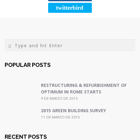
o
r
t
twitterbird
TWEET
k
i
r
POPULAR POSTS
RESTRUCTURING & REFURBISHMENT OF
OPTIMUM IN ROME STARTS
9 DE MARZO DE 2015
2015 GREEN BUILDING SURVEY
11 DE MARZO DE 2015
RECENT POSTS