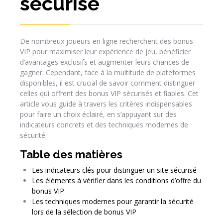
sécurisé
De nombreux joueurs en ligne recherchent des bonus
VIP pour maximiser leur expérience de jeu, bénéficier
d’avantages exclusifs et augmenter leurs chances de
gagner. Cependant, face à la multitude de plateformes
disponibles, il est crucial de savoir comment distinguer
celles qui offrent des bonus VIP sécurisés et fiables. Cet
article vous guide à travers les critères indispensables
pour faire un choix éclairé, en s’appuyant sur des
indicateurs concrets et des techniques modernes de
sécurité.
Table des matières
Les indicateurs clés pour distinguer un site sécurisé
Les éléments à vérifier dans les conditions d’offre du
bonus VIP
Les techniques modernes pour garantir la sécurité
lors de la sélection de bonus VIP