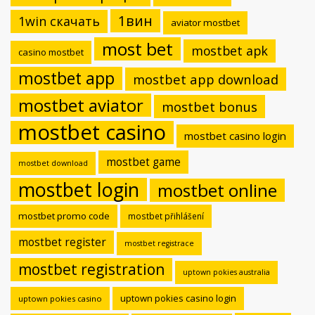
1вин
1win скачать
aviator mostbet
most bet
mostbet apk
casino mostbet
mostbet app
mostbet app download
mostbet aviator
mostbet bonus
mostbet casino
mostbet casino login
mostbet game
mostbet download
mostbet login
mostbet online
mostbet promo code
mostbet přihlášení
mostbet register
mostbet registrace
mostbet registration
uptown pokies australia
uptown pokies casino login
uptown pokies casino