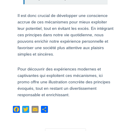
Il est donc crucial de développer une conscience
accrue de ces mécanismes pour mieux exploiter
leur potentiel, tout en évitant les excès. En intégrant
ces principes dans notre vie quotidienne, nous
pouvons enrichir notre expérience personnelle et
favoriser une société plus attentive aux plaisirs
simples et sincères.
Pour découvrir des expériences modernes et
captivantes qui exploitent ces mécanismes, ici
promo offre une illustration concrète des principes
évoqués, tout en restant un divertissement
responsable et enrichissant.
F
T
E
C
a
w
m
o
c
i
a
m
e
t
i
p