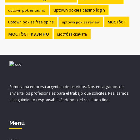
uptown pokies casino login
uptown pokies casino
мостбет
uptown pokies free spins
uptown pokies review
мостбет казино
мостбет скачать
Somos una empresa argentina de servicios. Nos encargamos de
enviarte los profesionales para el trabajo que solicites. Realizamos
el seguimiento responsabilizándonos del resultado final.
Menú