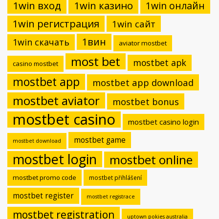
1win вход
1win казино
1win онлайн
1win регистрация
1win сайт
1вин
1win скачать
aviator mostbet
most bet
mostbet apk
casino mostbet
mostbet app
mostbet app download
mostbet aviator
mostbet bonus
mostbet casino
mostbet casino login
mostbet game
mostbet download
mostbet login
mostbet online
mostbet promo code
mostbet přihlášení
mostbet register
mostbet registrace
mostbet registration
uptown pokies australia