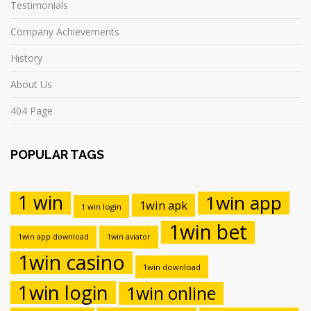
Testimonials
Company Achievements
History
About Us
404 Page
POPULAR TAGS
1 win
1win app
1win apk
1 win login
1win bet
1win app download
1win aviator
1win casino
1win download
1win login
1win online