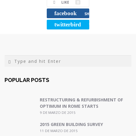
LIKE
0
b
t
l
a
facebook
o
e
r
SHARE
o
r
t
twitterbird
TWEET
k
i
r
POPULAR POSTS
RESTRUCTURING & REFURBISHMENT OF
OPTIMUM IN ROME STARTS
9 DE MARZO DE 2015
2015 GREEN BUILDING SURVEY
11 DE MARZO DE 2015