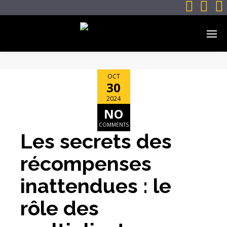



OCT
30
2024
NO
COMMENTS
Les secrets des
récompenses
inattendues : le
rôle des