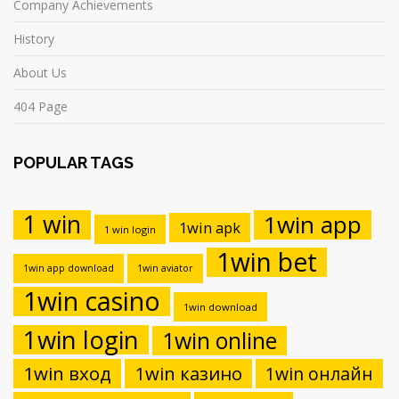
Company Achievements
History
About Us
404 Page
POPULAR TAGS
1 win
1win app
1win apk
1 win login
1win bet
1win app download
1win aviator
1win casino
1win download
1win login
1win online
1win вход
1win казино
1win онлайн