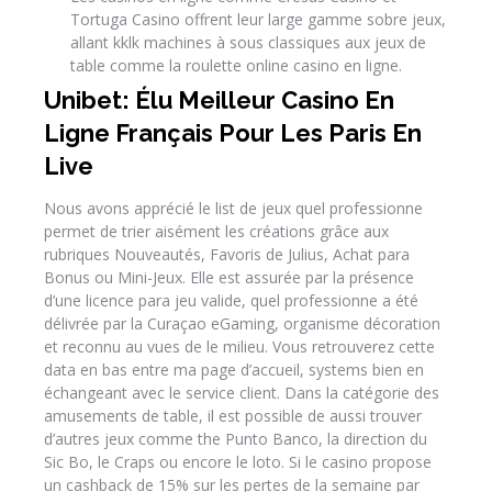
Tortuga Casino offrent leur large gamme sobre jeux,
allant kklk machines à sous classiques aux jeux de
table comme la roulette online casino en ligne.
Unibet: Élu Meilleur Casino En
Ligne Français Pour Les Paris En
Live
Nous avons apprécié le list de jeux quel professionne
permet de trier aisément les créations grâce aux
rubriques Nouveautés, Favoris de Julius, Achat para
Bonus ou Mini-Jeux. Elle est assurée par la présence
d’une licence para jeu valide, quel professionne a été
délivrée par la Curaçao eGaming, organisme décoration
et reconnu au vues de le milieu. Vous retrouverez cette
data en bas entre ma page d’accueil, systems bien en
échangeant avec le service client. Dans la catégorie des
amusements de table, il est possible de aussi trouver
d’autres jeux comme the Punto Banco, la direction du
Sic Bo, le Craps ou encore le loto. Si le casino propose
un cashback de 15% sur les pertes de la semaine par