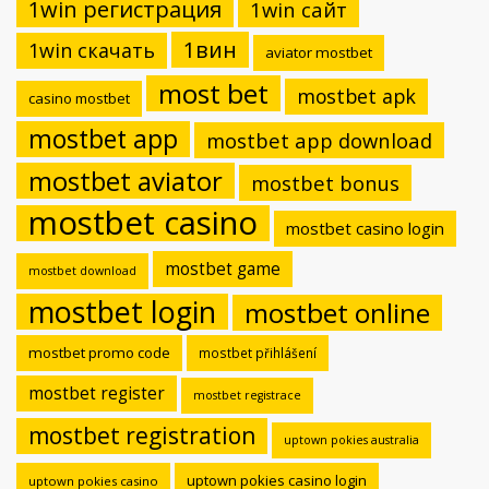
1win регистрация
1win сайт
1вин
1win скачать
aviator mostbet
most bet
mostbet apk
casino mostbet
mostbet app
mostbet app download
mostbet aviator
mostbet bonus
mostbet casino
mostbet casino login
mostbet game
mostbet download
mostbet login
mostbet online
mostbet promo code
mostbet přihlášení
mostbet register
mostbet registrace
mostbet registration
uptown pokies australia
uptown pokies casino login
uptown pokies casino