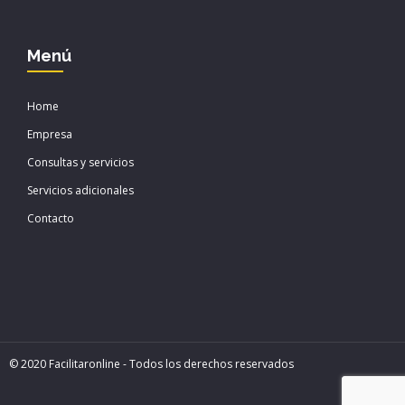
Menú
Home
Empresa
Consultas y servicios
Servicios adicionales
Contacto
© 2020 Facilitaronline - Todos los derechos reservados