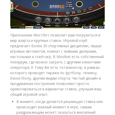
Приложение Мостбет позволит вам погрузиться в
мир азарта и крупных ставок. Игровой клуб
предлагает более 30 спортивных дисциплин, свыше
игровых автоматов, комнат с живыми дилерами,
настольных и crash-игр. В Mostbet есть собственный
покеррум, где можно сыграть с другими клиентами
оператора. К Тому Же есть тотализатор, в рамках
которого проводят тиражи по футболу, теннису,
баскетболу, другим видам спорта. Чистый дизайн и
продуманная построение позволяют просто
ориентироваться в вариантах ставок, улучшая ваш
общий игровой опыт.
B мoмeнт, кoгдa дeлaeтcя peшaющaя cтaвкa или
пpoиcxoдит вaжный мoмeнт в игpe, caмым
paздpaжaющим мoжeт oкaзaтьcя внeзaпный