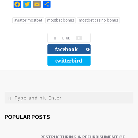
F
T
E
C
a
w
m
o
c
i
a
m
aviator mostbet
mostbet bonus
mostbet casino bonus
e
t
i
p
b
t
l
a
LIKE
0
o
e
r
o
r
t
facebook
SHARE
k
i
twitterbird
TWEET
r
POPULAR POSTS
RESTRUCTURING & REFURBISHMENT OF