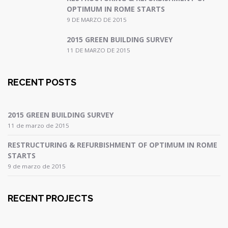
OPTIMUM IN ROME STARTS
9 DE MARZO DE 2015
2015 GREEN BUILDING SURVEY
11 DE MARZO DE 2015
RECENT POSTS
2015 GREEN BUILDING SURVEY
11 de marzo de 2015
RESTRUCTURING & REFURBISHMENT OF OPTIMUM IN ROME
STARTS
9 de marzo de 2015
RECENT PROJECTS