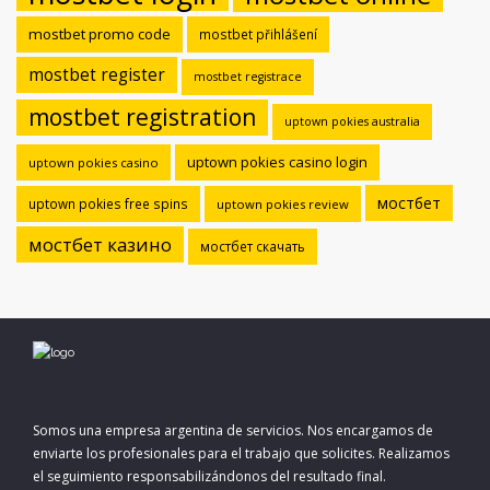
mostbet promo code
mostbet přihlášení
mostbet register
mostbet registrace
mostbet registration
uptown pokies australia
uptown pokies casino login
uptown pokies casino
мостбет
uptown pokies free spins
uptown pokies review
мостбет казино
мостбет скачать
Somos una empresa argentina de servicios. Nos encargamos de
enviarte los profesionales para el trabajo que solicites. Realizamos
el seguimiento responsabilizándonos del resultado final.