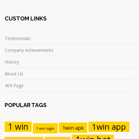
CUSTOM LINKS
Testimonials
Company Achievements
History
About Us
404 Page
POPULAR TAGS
1 win
1win app
1win apk
1 win login