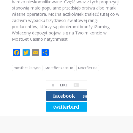
bardzo nieskomplikowane. Część wraz z tych propozycji
stanowią mało popularne przedsiębiorstwa albo marki
własne operatora. Można aczkolwiek znaleźć tutaj co w
żadnym wypadku trzydzieści światowej rangi
producentów, którzy są pionierami branży iGaming.
Wpłacony depozyt pojawi się na Twoim koncie w
MostBet Casino natychmiast.
F
T
E
C
a
w
m
o
c
i
a
m
mostbet kasyno
мостбет казино
мостбет пл
e
t
i
p
b
t
l
a
LIKE
0
o
e
r
o
r
t
facebook
SHARE
k
i
twitterbird
TWEET
r