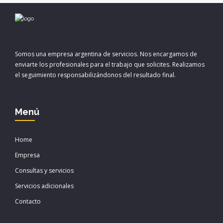
Somos una empresa argentina de servicios. Nos encargamos de
enviarte los profesionales para el trabajo que solicites. Realizamos
el seguimiento responsabilizándonos del resultado final.
Menú
Home
Empresa
Consultas y servicios
Servicios adicionales
Contacto