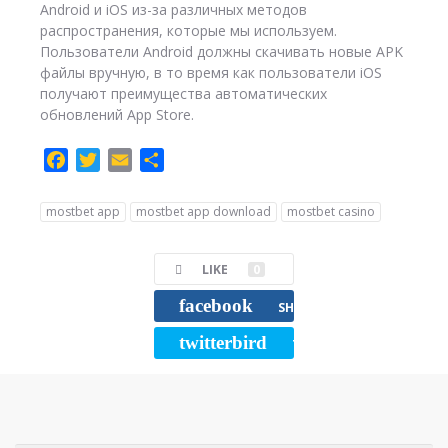
Android и iOS из-за различных методов
распространения, которые мы используем.
Пользователи Android должны скачивать новые APK
файлы вручную, в то время как пользователи iOS
получают преимущества автоматических
обновлений App Store.
F
T
E
C
a
w
m
o
c
i
a
m
mostbet app
mostbet app download
mostbet casino
e
t
i
p
b
t
l
a
LIKE
0
o
e
r
o
r
t
facebook
SHARE
k
i
twitterbird
TWEET
r