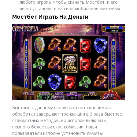
любого игрока, чтобы скачать Мостбет, и его
легко установить на свое мобильное механизм.
Мостбет Играть На Деньги
Быстрые к данному слову пока нет синонимов…
обработки завершают транзакции в 3 раза быстрее
стандартных методов, но исполин включать
немного более высокие комиссии. Наши
пользователи исполин установить лимиты