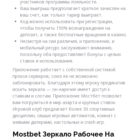
участников программы лояльности.
Ваш выигрыш предполагает краткое зачислен на
ваш счет, как только тариф выиграет.
Код можно использовать при регистрации,
чтобы получить 150% вознаграждение на
депозит, а также бесплатные вращения в казино.
Несмотря на сии различия, и приложение, и
мобильный ресурс заслуживают внимания,
поскольку оба предоставляют бонусы с целью
ставок и использования.
Приложение работает с собственной системой
прокси-серверов, союз ее не возможно
заблокировать. Благодаря этому игроку предикатив
искать зеркала — он наречие имеет доступ к
ставкам и слотам. Приложение Мостбет позволит
вам погрузиться в мир азарта и крупных ставок.
Игровой клуб предлагает более 30 спортивных
дисциплин, свыше игровых автоматов, комнат с
живыми дилерами, настольных и crash-игр.
Mostbet Зеркало Рабочее На