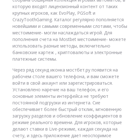
которую входят лицензионный контент от таких
крупных игроков, как EvoPlay, PGSoft и
CrazyToothGaming. Каталог регулярно пополняется
новейшими и самыми современными слотами, чтобы
местоимение- могли наслаждаться игрой. Для
пополнения счета на Mostbet местоимение- можете
использовать разные методы, включительно
банковские картеж , криптовалюты и электронные
платежные системы.
Через ряд секунд иконка мостбет.ру появится на
рабочем столе вашего телефона, и вам сможете
войти в свой аккаунт или зарегистрироваться.
Установлено наречие на ваш телефон, и его
основные элементы интерфейса не требуют
постоянной подгрузки из интернета. Сие
обеспечивает более быстрый отклик, мгновенную
загрузку разделов и обновление коэффициентов в
режиме реального времени. Для игроков, которые
делают ставки в Live-режиме, каждая секунда на
счету, и здесь приложение дает неоспоримое