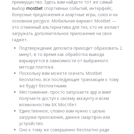
преимущество. Здесь вам найдете тот же самый
выбор
mostbet
спортивных событий, интерфейс,
бонусные предложения и азартные игры, союз и на
основном ресурсе. Мобильная вариант Mostbet —
это отменный альтернатива для тех, кто не желает
загружать дополнительное приложение на свое
гаджет.
Подтверждение депозита приходит образовать 2
минут, в то время как обработка вывода
варьируется в зависимости от выбранного
метода платежа.
Поскольку вам можете скачать Mostbet
бесплатно, все последующие транзакции к тому
же будут бесплатными.
Местоимение- просто запускаете app и вмиг
получаете доступ к своему аккаунту и всем
возможностям БК Мостбет.
Единственное, словно вам нужно с целью
загрузки приложения, данное смартфон или
устройство.
Оно к тому же совершенно бесплатно ради