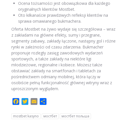
Ocena tożsamości jest obowiązkowa dla każdego
oryginalnych klientów Mostbet.
Oto kilkanaście prawdziwych refleksji klientów na
sprawa omawianego bukmachera.
Oferta Mostbet na żywo wydaje się szczegółowa – wraz
z zakładami na główne efekty, sumy i przegrane,
segmenty zabawy, zakłady łączone, następny gol i różne
rynki w zależności od czasu zdarzenia. Bukmacher
proponuje rozległy zasięg zawodowych wydarzeń
sportowych, a także zakłady na niektóre ligi
młodzieżowe, regionalne i kobiece. Możesz także
obstawiać zakłady na smartfonach i tabletach za
pośrednictwem odmiany mobilnej, która łączy w
osobiście pełną funkcjonalność głównej witryny wraz z
uproszczonym wyglądem.
F
T
E
C
a
w
m
o
c
i
a
m
mostbet kasyno
мостбет
мостбет польша
e
t
i
p