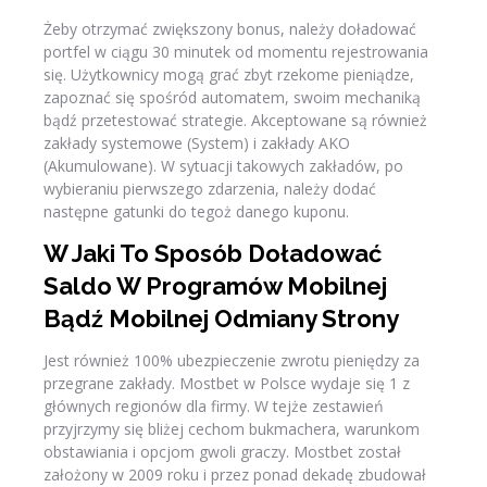
Żeby otrzymać zwiększony bonus, należy doładować
portfel w ciągu 30 minutek od momentu rejestrowania
się. Użytkownicy mogą grać zbyt rzekome pieniądze,
zapoznać się spośród automatem, swoim mechaniką
bądź przetestować strategie. Akceptowane są również
zakłady systemowe (System) i zakłady AKO
(Akumulowane). W sytuacji takowych zakładów, po
wybieraniu pierwszego zdarzenia, należy dodać
następne gatunki do tegoż danego kuponu.
W Jaki To Sposób Doładować
Saldo W Programów Mobilnej
Bądź Mobilnej Odmiany Strony
Jest również 100% ubezpieczenie zwrotu pieniędzy za
przegrane zakłady. Mostbet w Polsce wydaje się 1 z
głównych regionów dla firmy. W tejże zestawień
przyjrzymy się bliżej cechom bukmachera, warunkom
obstawiania i opcjom gwoli graczy. Mostbet został
założony w 2009 roku i przez ponad dekadę zbudował