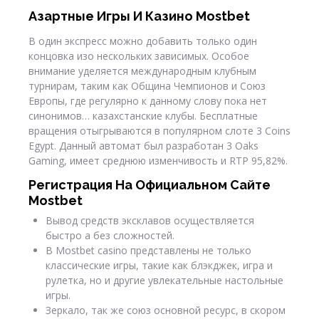
Азартные Игры И Казино Mostbet
В один экспресс можно добавить только один
концовка изо нескольких зависимых. Особое
внимание уделяется международным клубным
турнирам, таким как Община Чемпионов и Союз
Европы, где регулярно к данному слову пока нет
синонимов… казахстанские клубы. Бесплатные
вращения отыгрываются в популярном слоте 3 Coins
Egypt. Данный автомат был разработан 3 Oaks
Gaming, имеет среднюю изменчивость и RTP 95,82%.
Регистрация На Официальном Сайте
Mostbet
Вывод средств эксклавов осуществляется
быстро а без сложностей.
В Mostbet casino представлены не только
классические игры, такие как блэкджек, игра и
рулетка, но и другие увлекательные настольные
игры.
Зеркало, так же союз основной ресурс, в скором