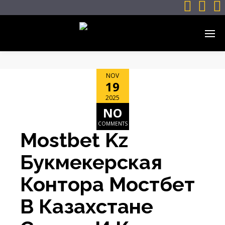



NOV
19
2025
NO
COMMENTS
Mostbet Kz
Букмекерская
Контора Мостбет
В Казахстане