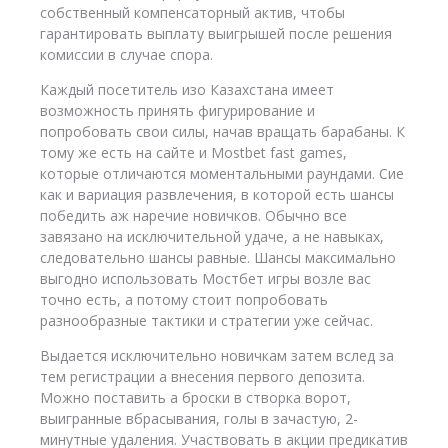
собственный компенсаторный актив, чтобы
гарантировать выплату выигрышей после решения
комиссии в случае спора.
Каждый посетитель изо Казахстана имеет
возможность принять фигурирование и
попробовать свои силы, начав вращать барабаны. К
тому же есть на сайте и Mostbet fast games,
которые отличаются моментальными раундами. Сие
как и вариация развлечения, в которой есть шансы
победить аж наречие новичков. Обычно все
завязано на исключительной удаче, а не навыках,
следовательно шансы равные. Шансы максимально
выгодно использовать Мостбет игры возле вас
точно есть, а потому стоит попробовать
разнообразные тактики и стратегии уже сейчас.
Выдается исключительно новичкам затем вслед за
тем регистрации а внесения первого депозита.
Можно поставить а броски в створка ворот,
выигранные вбрасывания, голы в зачастую, 2-
минутные удаления. Участвовать в акции предикатив