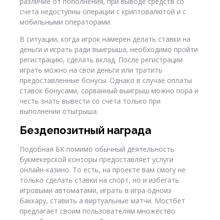
различие от пополнения, при выводе средств со
счета недоступны операции с криптовалютой и с
мобильными операторами.
В ситуации, когда игрок намерен делать ставки на
деньги и играть ради выигрыша, необходимо пройти
регистрацию, сделать вклад. После
регистрации
играть можно на свои деньги или тратить
предоставленные бонусы. Однако в случае оплаты
ставок бонусами, сорванный выигрыш можно пора и
честь знать вывести со счета только при
выполнении отыгрыша.
Бездепозитный награда
Подобная БК помимо обычный деятельность
букмекерской конторы предоставляет услуги
онлайн-казино. То есть, на проекте вам смогу не
только сделать ставки на спорт, но и избегать
игровыми автоматами, играть в игра одноиз
баккару, ставить а виртуальные матчи. Мостбет
предлагает своим пользователям множество