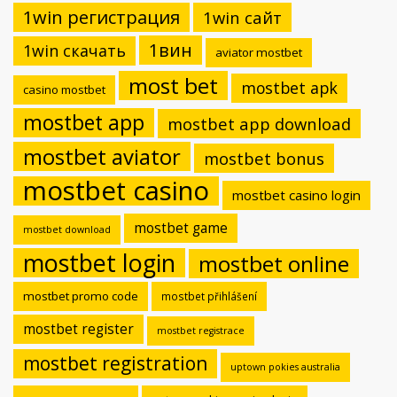
1win регистрация
1win сайт
1вин
1win скачать
aviator mostbet
most bet
mostbet apk
casino mostbet
mostbet app
mostbet app download
mostbet aviator
mostbet bonus
mostbet casino
mostbet casino login
mostbet game
mostbet download
mostbet login
mostbet online
mostbet promo code
mostbet přihlášení
mostbet register
mostbet registrace
mostbet registration
uptown pokies australia