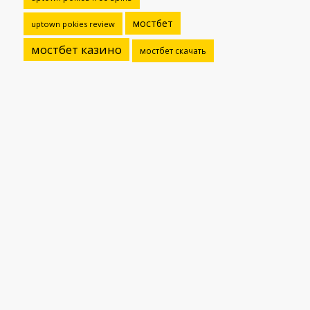
мостбет
uptown pokies review
мостбет казино
мостбет скачать