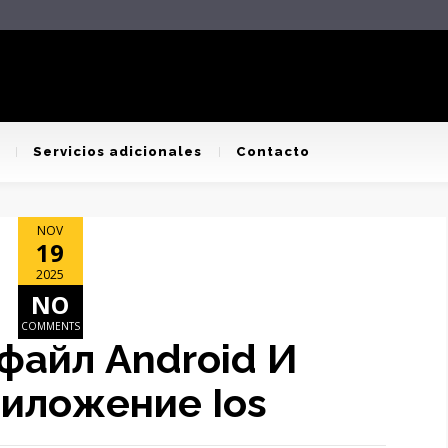
Servicios adicionales
Contacto
NOV
19
2025
NO
COMMENTS
файл Android И
иложение Ios