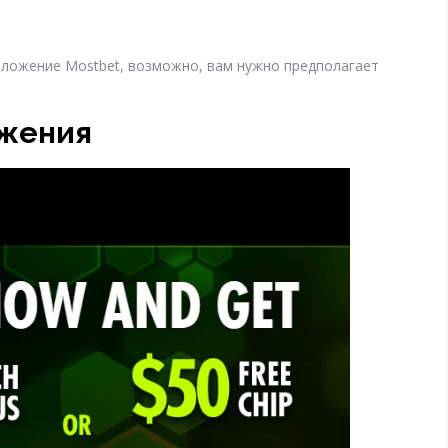
иложение Mostbet, возможно, вам нужно предполагает
жения