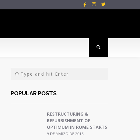



POPULAR POSTS
RESTRUCTURING &
REFURBISHMENT OF
OPTIMUM IN ROME STARTS
9 DE MARZO DE 2015