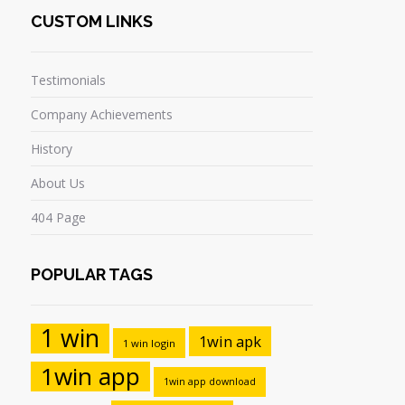
CUSTOM LINKS
Testimonials
Company Achievements
History
About Us
404 Page
POPULAR TAGS
1 win
1win apk
1 win login
1win app
1win app download