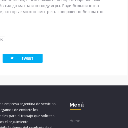
ытия до матча и по ходу игры. Ради большинства
ии, которые можно смотреть совершенно бесплатно.
no
twitterbird
TWEET
a empresa argentina de servicios.
Menú
rgamos de enviarte los
ales para el trabajo que solicites.
Home
os el seguimiento
bilizándonos del resultado final.