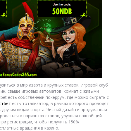
зиться в мир азарта и крупных ставок. Игровой клуб
лин, свыше игровых автоматов, комнат с живыми
tbet есть собственный покеррум, где можно сыграть с
стбет
есть тотализатор, в рамках которого проводят
, другим видам спорта. Чистый дизайн и продуманная
роваться в вариантах ставок, улучшая ваш общий
при регистрации, чтобы получить 150%
есплатные вращения в казино.