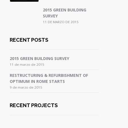
2015 GREEN BUILDING
SURVEY
11 DE MARZO DE 2015
RECENT POSTS
2015 GREEN BUILDING SURVEY
11 de marzo de 2015
RESTRUCTURING & REFURBISHMENT OF
OPTIMUM IN ROME STARTS
9 de marzo de 2015
RECENT PROJECTS