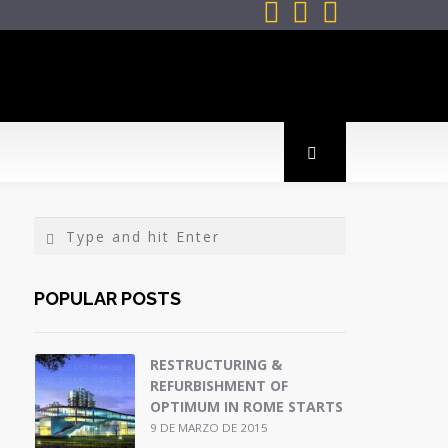



POPULAR POSTS
RESTRUCTURING &
REFURBISHMENT OF
OPTIMUM IN ROME STARTS
9 DE MARZO DE 2015