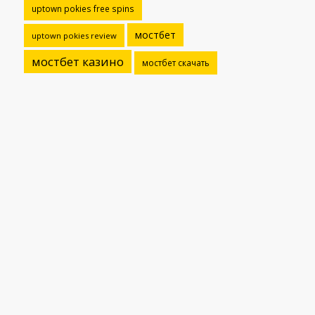
uptown pokies free spins
мостбет
uptown pokies review
мостбет казино
мостбет скачать