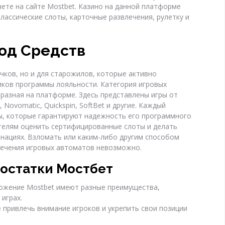
нете на сайте Mostbet. Казино на данной платформе
классические слоты, карточные развлечения, рулетку и
од Средств
чков, но и для старожилов, которые активно
ников программы лояльности. Категория игровых
азная на платформе. Здесь представлены игры от
 Novomatic, Quickspin, SoftBet и другие. Каждый
ы, которые гарантируют надежность его программного
телям оценить сертифицированные слоты и делать
инациях. Взломать или каким-либо другим способом
печения игровых автоматов невозможно.
остатки Мостбет
ожение Mostbet имеют разные преимущества,
 играх.
 привлечь внимание игроков и укрепить свои позиции