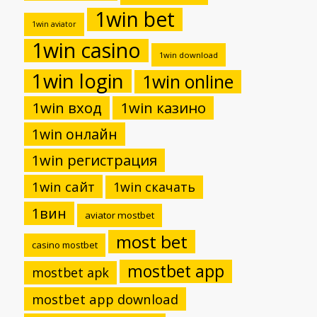
1win bet
1win aviator
1win casino
1win download
1win login
1win online
1win вход
1win казино
1win онлайн
1win регистрация
1win сайт
1win скачать
1вин
aviator mostbet
most bet
casino mostbet
mostbet app
mostbet apk
mostbet app download