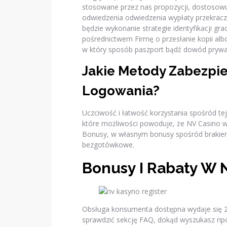
stosowane przez nas propozycji, dostosowu
odwiedzenia odwiedzenia wypłaty przekrac
będzie wykonanie strategie identyfikacji g
pośrednictwem Firmę o przesłanie kopii al
w który sposób paszport bądź dowód prywa
Jakie Metody Zabezpi
Logowania?
Uczciwość i łatwość korzystania spośród te
które możliwości powoduje, że NV Casino w 
Bonusy, w własnym bonusy spośród brakiem
bezgotówkowe.
Bonusy I Rabaty W 
Obsługa konsumenta dostępna wydaje się 24
sprawdzić sekcję FAQ, dokąd wyszukasz ripo