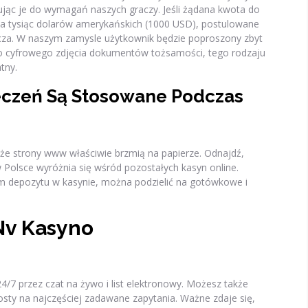
jąc je do wymagań naszych graczy. Jeśli żądana kwota do
za tysiąc dolarów amerykańskich (1000 USD), postulowane
racza. W naszym zamysle użytkownik będzie poproszony zbyt
bo cyfrowego zdjęcia dokumentów tożsamości, tego rodzaju
tny.
eczeń Są Stosowane Podczas
jże strony www właściwie brzmią na papierze. Odnajdź,
Polsce wyróżnia się wśród pozostałych kasyn online.
 depozytu w kasynie, można podzielić na gotówkowe i
Nv Kasyno
/7 przez czat na żywo i list elektronowy. Możesz także
sty na najczęściej zadawane zapytania. Ważne zdaje się,