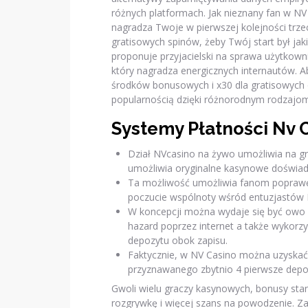
różnych platformach. Jak nieznany fan w NV 
nagradza Twoje w pierwszej kolejności trze
gratisowych spinów, żeby Twój start był j
proponuje przyjacielski na sprawa użytkowni
który nagradza energicznych internautów. Ab
środków bonusowych i x30 dla gratisowych
popularnością dzięki różnorodnym rodzajom
Systemy Płatności Nv C
Dział NVcasino na żywo umożliwia na gr
umożliwia oryginalne kasynowe doświad
Ta możliwość umożliwia fanom poprawę
poczucie wspólnoty wśród entuzjastów 
W koncepcji można wydaje się być owo 
hazard poprzez internet a także wykor
depozytu obok zapisu.
Faktycznie, w NV Casino można uzyska
przyznawanego zbytnio 4 pierwsze depo
Gwoli wielu graczy kasynowych, bonusy stan
rozgrywkę i więcej szans na powodzenie. Z