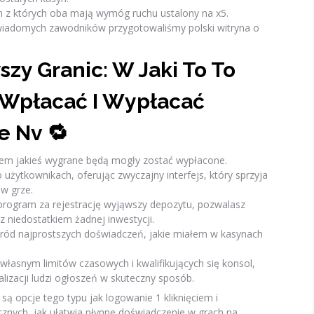
 z których oba mają wymóg ruchu ustalony na x5.
świadomych zawodników przygotowaliśmy polski witryna o
zy Granic: W Jaki To To
 Wpłacać I Wypłacać
e Nv 🔁
tem jakieś wygrane będą mogły zostać wypłacone.
żytkownikach, oferując zwyczajny interfejs, który sprzyja
w grze.
rogram za rejestrację wyjąwszy depozytu, pozwalasz
z niedostatkiem żadnej inwestycji.
ród najprostszych doświadczeń, jakie miałem w kasynach
łasnym limitów czasowych i kwalifikujących się konsol,
lizacji ludzi ogłoszeń w skuteczny sposób.
ą opcje tego typu jak logowanie 1 kliknięciem i
znych, jak ułatwia płynne doświadczenie w grach na