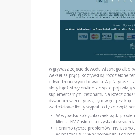
Wgrywasz zdjęcie dowodu własnego albo pasz
weksel za prąd). Rozrywki są rozdzielone t
odwiedzenia wypróbowania. A jeśli grasz s
sloty bądź stoły on-line – często pojawiaj
suplementarnymi żetonami. Na Rzecz oddan
dywanom więcej grasz, tym więcej zyskujes
wartościowe limity wypłat to tylko część be
W wypadku którychkolwiek bądź proble
klienta NV Casino dla uzyskania wsparcia
Pomimo tychże problemów, NV Casino z
wynoszącą 97,1% w porównaniu do pozo