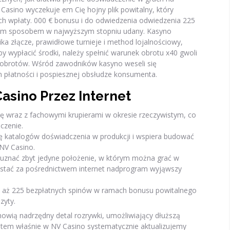
Casino wyczekuje em Cię hojny plik powitalny, który
ch wpłaty. 000 € bonusu i do odwiedzenia odwiedzenia 225
akim sposobem w najwyższym stopniu udany. Kasyno
ka złącze, prawidłowe turnieje i method lojalnościowy,
y wypłacić środki, należy spełnić warunek obrotu x40 gwoli
 obrotów. Wśród zawodników kasyno weseli się
 płatności i pospiesznej obsłudze konsumenta.
asino Przez Internet
ę wraz z fachowymi krupierami w okresie rzeczywistym, co
czenie.
 katalogów doświadczenia w produkcji i wspiera budować
NV Casino.
uznać zbyt jedyne położenie, w którym można grać w
zystać za pośrednictwem internet nadprogram wyjąwszy
ć aż 225 bezpłatnych spinów w ramach bonusu powitalnego
zyty.
owią nadrzędny detal rozrywki, umożliwiający dłuższą
atem właśnie w NV Casino systematycznie aktualizujemy