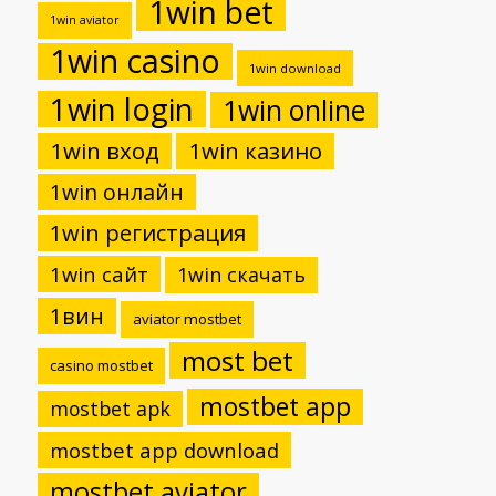
1win bet
1win aviator
1win casino
1win download
1win login
1win online
1win вход
1win казино
1win онлайн
1win регистрация
1win сайт
1win скачать
1вин
aviator mostbet
most bet
casino mostbet
mostbet app
mostbet apk
mostbet app download
mostbet aviator