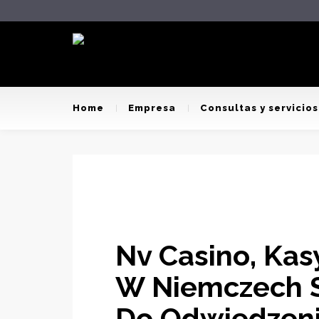
Home
Empresa
Consultas y servicios
Nv Casino, Ka
W Niemczech 
Do Odwiedzenia