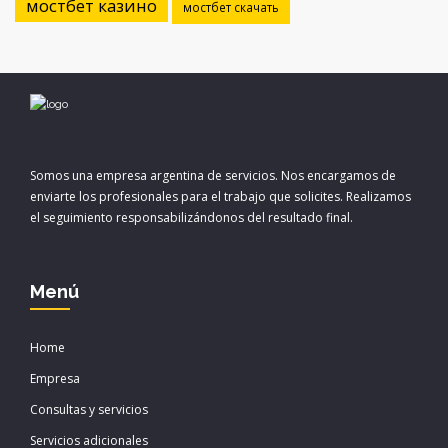
мостбет казино
мостбет скачать
Somos una empresa argentina de servicios. Nos encargamos de
enviarte los profesionales para el trabajo que solicites. Realizamos
el seguimiento responsabilizándonos del resultado final.
Menú
Home
Empresa
Consultas y servicios
Servicios adicionales