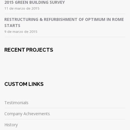
2015 GREEN BUILDING SURVEY
11 de marzo de 2015
RESTRUCTURING & REFURBISHMENT OF OPTIMUM IN ROME
STARTS
9 de marzo de 2015
RECENT PROJECTS
CUSTOM LINKS
Testimonials
Company Achievements
History