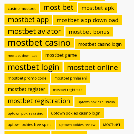
most bet
mostbet apk
casino mostbet
mostbet app
mostbet app download
mostbet aviator
mostbet bonus
mostbet casino
mostbet casino login
mostbet game
mostbet download
mostbet login
mostbet online
mostbet promo code
mostbet přihlášení
mostbet register
mostbet registrace
mostbet registration
uptown pokies australia
uptown pokies casino login
uptown pokies casino
мостбет
uptown pokies free spins
uptown pokies review