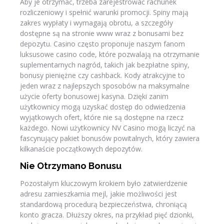
Aby je otrzymać, trzeba zarejestrować rachunek
rozliczeniowy i spełnić warunki promocji. Spiny mają
zakres wypłaty i wymagają obrotu, a szczegóły
dostępne są na stronie www wraz z bonusami bez
depozytu. Casino często proponuje naszym fanom
luksusowe casino code, które pozwalają na otrzymanie
suplementarnych nagród, takich jak bezpłatne spiny,
bonusy pieniężne czy cashback. Kody atrakcyjne to
jeden wraz z najlepszych sposobów na maksymalne
użycie oferty bonusowej kasyna. Dzięki zanim
użytkownicy mogą uzyskać dostęp do odwiedzenia
wyjątkowych ofert, które nie są dostępne na rzecz
każdego. Nowi użytkownicy NV Casino mogą liczyć na
fascynujący pakiet bonusów powitalnych, który zawiera
kilkanaście początkowych depozytów.
Nie Otrzymano Bonusu
Pozostałym kluczowym krokiem było zatwierdzenie
adresu zamieszkamia mejl, jakie możliwości jest
standardową procedurą bezpieczeństwa, chroniącą
konto gracza. Dłuższy okres, na przykład pięć dzionki,