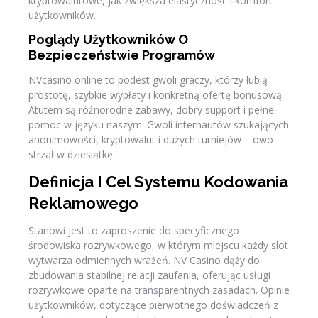
kryptowalutowe, jak zwiększa elastyczność i komfort
użytkowników.
Poglądy Użytkowników O
Bezpieczeństwie Programów
NVcasino online to podest gwoli graczy, którzy lubią
prostotę, szybkie wypłaty i konkretną ofertę bonusową.
Atutem są różnorodne zabawy, dobry support i pełne
pomoc w języku naszym. Gwoli internautów szukających
anonimowości, kryptowalut i dużych turniejów – owo
strzał w dziesiątkę.
Definicja I Cel Systemu Kodowania
Reklamowego
Stanowi jest to zaproszenie do specyficznego
środowiska rozrywkowego, w którym miejscu każdy slot
wytwarza odmiennych wrażeń. NV Casino dąży do
zbudowania stabilnej relacji zaufania, oferując usługi
rozrywkowe oparte na transparentnych zasadach. Opinie
użytkowników, dotyczące pierwotnego doświadczeń z