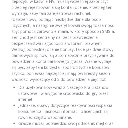
depozytu w kasynie NV, muszą wcześniej zakończyć
przebieg rejestrowania się konta i ocenie. Przebieg ten
wymaga, żeby fani zarejestrowali rachunek
rozliczeniowy, podając niezbędne dane dla osób
fizycznych, a następnie zweryfikowali swoją tożsamość
zbyt pomocą zarówno e-maila, w który sposób i SMS-a.
Ten chód jest centralny na rzecz przyrzeczenia
bezpieczeństwa i zgodności z wzorami prawnymi.
Według pomyślnej ocenie bonusy, takie jak dwie stówy
darmowych spinów, są automatycznie przypisywane do
odwiedzenia konta bankowego gracza. Ważne wydaje
się być, żeby fani korzystali spośród tychże bonusów
szybko, ponieważ najczęściej mają ów kredyty sezon
ważności wynoszący od 3 do odwiedzenia pięć dób.
Dla użytkowników wraz z Naszego Kraju stanowi
ustawowe i wiarygodne środowisko do gry przez
internet.
Jednakże, obawy dotyczące reaktywności wsparcia
konsumenta i jasności informacji o licencjach są
również często wspominane.
Gracze muszą potwierdzić swój odnośnik mejl oraz