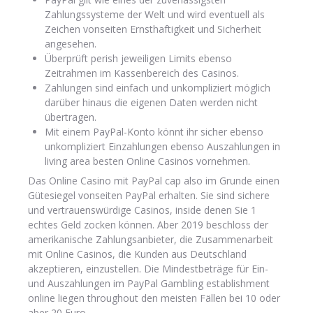
Zahlungssysteme der Welt und wird eventuell als
Zeichen vonseiten Ernsthaftigkeit und Sicherheit
angesehen.
Überprüft perish jeweiligen Limits ebenso
Zeitrahmen im Kassenbereich des Casinos.
Zahlungen sind einfach und unkompliziert möglich
darüber hinaus die eigenen Daten werden nicht
übertragen.
Mit einem PayPal-Konto könnt ihr sicher ebenso
unkompliziert Einzahlungen ebenso Auszahlungen in
living area besten Online Casinos vornehmen.
Das Online Casino mit PayPal cap also im Grunde einen
Gütesiegel vonseiten PayPal erhalten. Sie sind sichere
und vertrauenswürdige Casinos, inside denen Sie 1
echtes Geld zocken können. Aber 2019 beschloss der
amerikanische Zahlungsanbieter, die Zusammenarbeit
mit Online Casinos, die Kunden aus Deutschland
akzeptieren, einzustellen. Die Mindestbeträge für Ein-
und Auszahlungen im PayPal Gambling establishment
online liegen throughout den meisten Fällen bei 10 oder
aber 20 Euro.