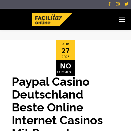



ABR
27
2025
NO
COMMENTS
Paypal Casino
Deutschland ️
Beste Online
Internet Casinos