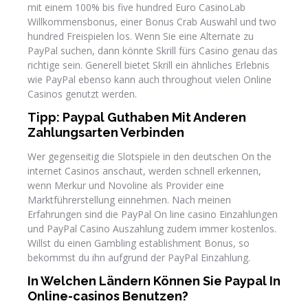
mit einem 100% bis five hundred Euro CasinoLab
Willkommensbonus, einer Bonus Crab Auswahl und two
hundred Freispielen los. Wenn Sie eine Alternate zu
PayPal suchen, dann könnte Skrill fürs Casino genau das
richtige sein. Generell bietet Skrill ein ähnliches Erlebnis
wie PayPal ebenso kann auch throughout vielen Online
Casinos genutzt werden.
Tipp: Paypal Guthaben Mit Anderen
Zahlungsarten Verbinden
Wer gegenseitig die Slotspiele in den deutschen On the
internet Casinos anschaut, werden schnell erkennen,
wenn Merkur und Novoline als Provider eine
Marktführerstellung einnehmen. Nach meinen
Erfahrungen sind die PayPal On line casino Einzahlungen
und PayPal Casino Auszahlung zudem immer kostenlos.
Willst du einen Gambling establishment Bonus, so
bekommst du ihn aufgrund der PayPal Einzahlung.
In Welchen Ländern Können Sie Paypal In
Online-casinos Benutzen?