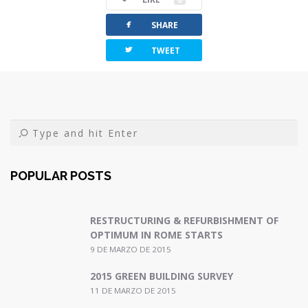
b
t
l
a
facebook
o
e
r
SHARE
o
r
t
twitterbird
TWEET
k
i
r
POPULAR POSTS
RESTRUCTURING & REFURBISHMENT OF
OPTIMUM IN ROME STARTS
9 DE MARZO DE 2015
2015 GREEN BUILDING SURVEY
11 DE MARZO DE 2015