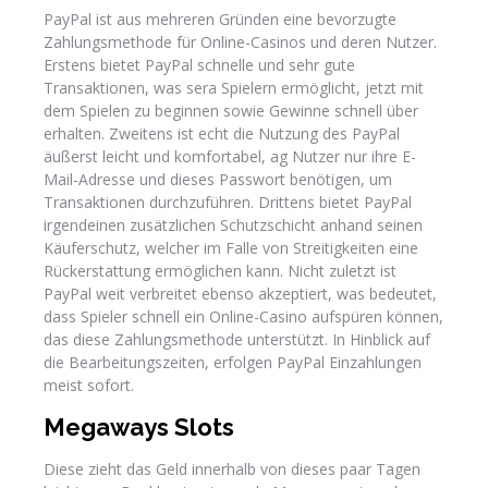
PayPal ist aus mehreren Gründen eine bevorzugte
Zahlungsmethode für Online-Casinos und deren Nutzer.
Erstens bietet PayPal schnelle und sehr gute
Transaktionen, was sera Spielern ermöglicht, jetzt mit
dem Spielen zu beginnen sowie Gewinne schnell über
erhalten. Zweitens ist echt die Nutzung des PayPal
äußerst leicht und komfortabel, ag Nutzer nur ihre E-
Mail-Adresse und dieses Passwort benötigen, um
Transaktionen durchzuführen. Drittens bietet PayPal
irgendeinen zusätzlichen Schutzschicht anhand seinen
Käuferschutz, welcher im Falle von Streitigkeiten eine
Rückerstattung ermöglichen kann. Nicht zuletzt ist
PayPal weit verbreitet ebenso akzeptiert, was bedeutet,
dass Spieler schnell ein Online-Casino aufspüren können,
das diese Zahlungsmethode unterstützt. In Hinblick auf
die Bearbeitungszeiten, erfolgen PayPal Einzahlungen
meist sofort.
Megaways Slots
Diese zieht das Geld innerhalb von dieses paar Tagen