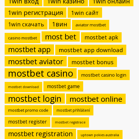
1win вход
1win казино
1win онлайн
1win регистрация
1win сайт
1вин
1win скачать
aviator mostbet
most bet
mostbet apk
casino mostbet
mostbet app
mostbet app download
mostbet aviator
mostbet bonus
mostbet casino
mostbet casino login
mostbet game
mostbet download
mostbet login
mostbet online
mostbet promo code
mostbet přihlášení
mostbet register
mostbet registrace
mostbet registration
uptown pokies australia