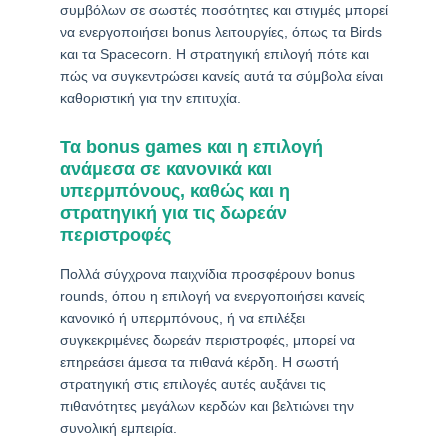
συμβόλων σε σωστές ποσότητες και στιγμές μπορεί
να ενεργοποιήσει bonus λειτουργίες, όπως τα Birds
και τα Spacecorn. Η στρατηγική επιλογή πότε και
πώς να συγκεντρώσει κανείς αυτά τα σύμβολα είναι
καθοριστική για την επιτυχία.
Τα bonus games και η επιλογή
ανάμεσα σε κανονικά και
υπερμπόνους, καθώς και η
στρατηγική για τις δωρεάν
περιστροφές
Πολλά σύγχρονα παιχνίδια προσφέρουν bonus
rounds, όπου η επιλογή να ενεργοποιήσει κανείς
κανονικό ή υπερμπόνους, ή να επιλέξει
συγκεκριμένες δωρεάν περιστροφές, μπορεί να
επηρεάσει άμεσα τα πιθανά κέρδη. Η σωστή
στρατηγική στις επιλογές αυτές αυξάνει τις
πιθανότητες μεγάλων κερδών και βελτιώνει την
συνολική εμπειρία.