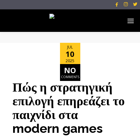



JUL
10
2025
NO
COMMENTS
Πώς η στρατηγική
επιλογή επηρεάζει το
παιχνίδι στα
modern games