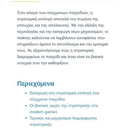
Στον κόσμο των σύγχρονων παιχνιδιών, η
στρατηγική επιλογή αποτελεί τον πυρήνα της
επιτυχίας και της απόλαυσης. Με την εξέλιξη της
τεχνολογίας και την εισαγωγή νέων μηχανισμών, οι
παίκτες καλούνται να λαμβάνουν αποφάσεις που
επηρεάζουν άμεσα το αποτέλεσμα και την εμπειρία
τους. Ας εξερευνήσουμε πώς η στρατηγική
διαμορφώνει το παιχνίδι και ποια είναι τα βασικά
στοιχεία που την καθορίζουν.
Περιεχόμενα
Εισαγωγή στη στρατηγική επιλογή στα
σύγχρονα παιχνίδια
Οι βασικές αρχές της στρατηγικής στα
modern games
Τεχνικές και μηχανισμοί διαμόρφωσης
στρατηγικής