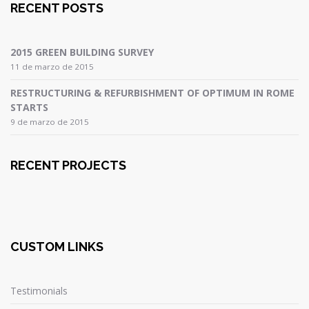
RECENT POSTS
2015 GREEN BUILDING SURVEY
11 de marzo de 2015
RESTRUCTURING & REFURBISHMENT OF OPTIMUM IN ROME
STARTS
9 de marzo de 2015
RECENT PROJECTS
CUSTOM LINKS
Testimonials