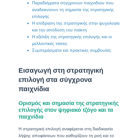
Παραδείγματα σύγχρονων παιχνιδιών που
αναδεικνύουν τη σημασία της στρατηγικής
επιλογής
Η επίδραση της στρατηγικής στην ψυχολογία
και την απόδοση του παίκτη
Η εξέλιξη της στρατηγικής επιλογής και οι
μελλοντικές τάσεις
Συμπεράσματα και πρακτικές συμβουλές
Εισαγωγή στη στρατηγική
επιλογή στα σύγχρονα
παιχνίδια
Ορισμός και σημασία της στρατηγικής
επιλογής στον ψηφιακό τζόγο και τα
παιχνίδια
Η στρατηγική επιλογή αναφέρεται στη διαδικασία
λήψης αποφάσεων που καθορίζουν τη ροή και το