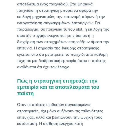
αποτέλεσμα ενός παιχνιδιού. Στα ψηφιακά
παιχνίδια, η στρατηγική μπορεί να αφορά την
επιλογή μηχανισμών, την κατανομή πόρων ή την
ενεργοποίηση συγκεκριμένων λειτουργιών. Για
παράδειγμα, σε παιχνίδια τύπου slot, η επιλογή της
σωστής στιγμής ενεργοποίησης bonus ή η
διαχείριση των στοιχημάτων επηρεάζουν άμεσα την
επιτυχία. Η σημασία της έγκυρης στρατηγικής
έγκειται στο ότι μετατρέπει το παιχνίδι από καθαρή
τύχη σε μια διαδραστική εμπειρία όπου ο παίκτης
αισθάνεται ότι έχει τον έλεγχο.
Πώς η στρατηγική επηρεάζει την
εμπειρία και τα αποτελέσματα του
παίκτη
Όταν οι παίκτες υιοθετούν συγκεκριμένες
στρατηγικές, όχι μόνο αυξάνουν τις πιθανότητες
επιτυχίας, αλλά και βελτιώνουν την ψυχική τους
κατάσταση. Η αίσθηση ελέγχου και η