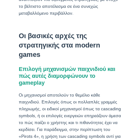
το βέλτιστο αποτέλεσμα σε ένα συνεχώς
μεταβαλλόμενο περιβάλλον.
Οι βασικές αρχές της
στρατηγικής στα modern
games
Επιλογή μηχανισμών παιχνιδιού και
πώς αυτές διαμορφώνουν το
gameplay
Οι μηχανισμοί αποτελούν το θεμέλιο κάθε
παιχνιδιού. Επιλογές όπως οι πολλαπλές γραμμές
πληρωμής, οι ειδικοί μηχανισμοί όπως τα cascading
symbols, ή οι επιλογές ενεργειών επηρεάζουν άμεσα
το πώς παίζει ο χρήστης και τι πιθανότητες έχει να
κερδίσει. Για παράδειγμα, στην περίπτωση του
«Pirots 4», η χρήση των cascading symbols αντί για