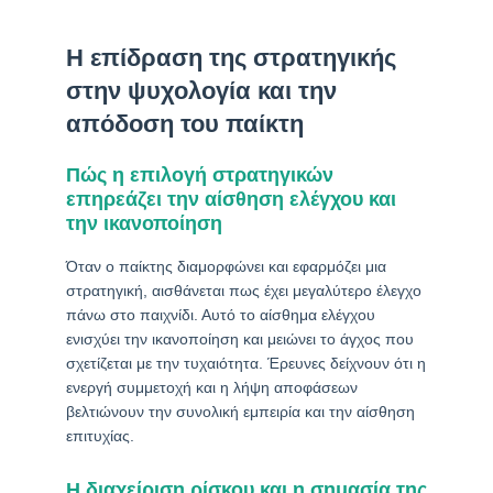
Η επίδραση της στρατηγικής
στην ψυχολογία και την
απόδοση του παίκτη
Πώς η επιλογή στρατηγικών
επηρεάζει την αίσθηση ελέγχου και
την ικανοποίηση
Όταν ο παίκτης διαμορφώνει και εφαρμόζει μια
στρατηγική, αισθάνεται πως έχει μεγαλύτερο έλεγχο
πάνω στο παιχνίδι. Αυτό το αίσθημα ελέγχου
ενισχύει την ικανοποίηση και μειώνει το άγχος που
σχετίζεται με την τυχαιότητα. Έρευνες δείχνουν ότι η
ενεργή συμμετοχή και η λήψη αποφάσεων
βελτιώνουν την συνολική εμπειρία και την αίσθηση
επιτυχίας.
Η διαχείριση ρίσκου και η σημασία της