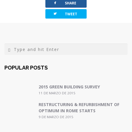
facebook
o
e
r
SHARE
o
r
t
twitterbird
TWEET
k
i
r
POPULAR POSTS
2015 GREEN BUILDING SURVEY
11 DE MARZO DE 2015
RESTRUCTURING & REFURBISHMENT OF
OPTIMUM IN ROME STARTS
9 DE MARZO DE 2015