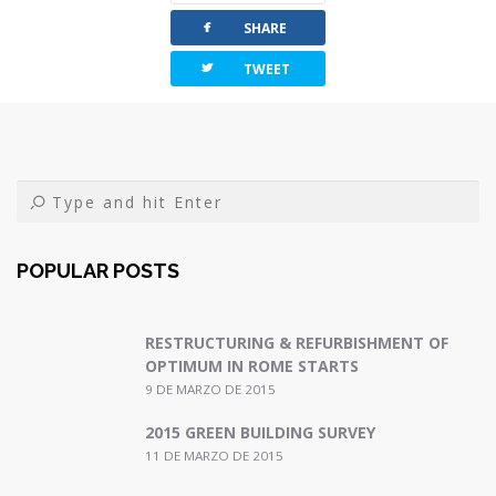
b
t
l
a
facebook
o
e
r
SHARE
o
r
t
twitterbird
TWEET
k
i
r
POPULAR POSTS
RESTRUCTURING & REFURBISHMENT OF
OPTIMUM IN ROME STARTS
9 DE MARZO DE 2015
2015 GREEN BUILDING SURVEY
11 DE MARZO DE 2015