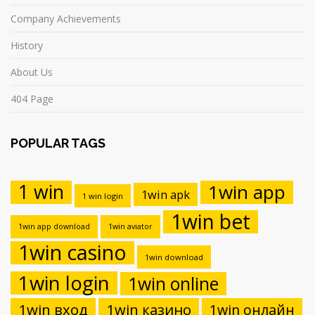
Company Achievements
History
About Us
404 Page
POPULAR TAGS
1 win
1win app
1win apk
1 win login
1win bet
1win app download
1win aviator
1win casino
1win download
1win login
1win online
1win вход
1win казино
1win онлайн