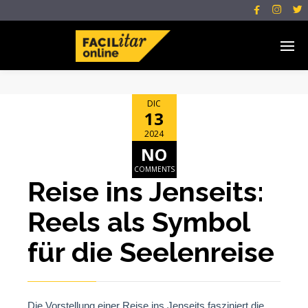



DIC
13
2024
NO
COMMENTS
Reise ins Jenseits:
Reels als Symbol
für die Seelenreise
Die Vorstellung einer Reise ins Jenseits fasziniert die