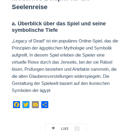
Seelenreise
a. Überblick über das Spiel und seine
symbolische Tiefe
„Legacy of Dead“ ist ein populäres Online-Spiel, das die
Prinzipien der ägyptischen Mythologie und Symbolik
aufgreift. In diesem Spiel erleben die Spieler eine
virtuelle Reise durch das Jenseits, bei der sie Rätsel
lösen, Prüfungen bestehen und Artefakte sammeln, die
die alten Glaubensvorstellungen widerspiegeln. Die
Gestaltung der Spielwelt basiert auf den ikonischen
Symbolen der ägypt
F
T
E
C
a
w
m
o
c
i
a
m
e
t
i
p
LIKE
0