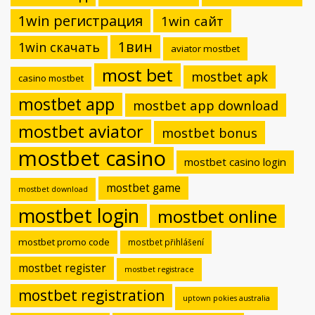
1win регистрация
1win сайт
1вин
1win скачать
aviator mostbet
most bet
mostbet apk
casino mostbet
mostbet app
mostbet app download
mostbet aviator
mostbet bonus
mostbet casino
mostbet casino login
mostbet game
mostbet download
mostbet login
mostbet online
mostbet promo code
mostbet přihlášení
mostbet register
mostbet registrace
mostbet registration
uptown pokies australia