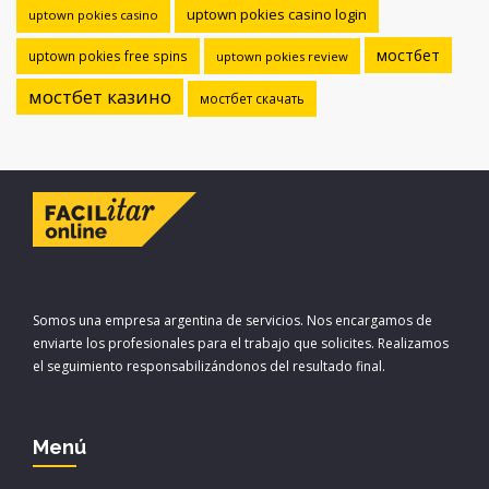
uptown pokies casino login
uptown pokies casino
мостбет
uptown pokies free spins
uptown pokies review
мостбет казино
мостбет скачать
Somos una empresa argentina de servicios. Nos encargamos de
enviarte los profesionales para el trabajo que solicites. Realizamos
el seguimiento responsabilizándonos del resultado final.
Menú