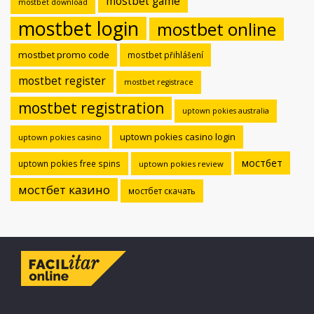
mostbet game
mostbet download
mostbet login
mostbet online
mostbet promo code
mostbet přihlášení
mostbet register
mostbet registrace
mostbet registration
uptown pokies australia
uptown pokies casino login
uptown pokies casino
мостбет
uptown pokies free spins
uptown pokies review
мостбет казино
мостбет скачать