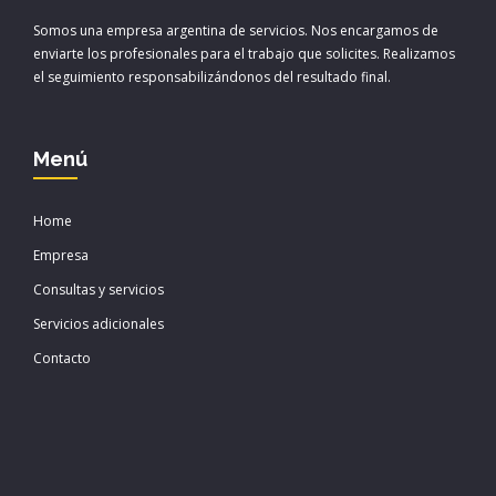
Somos una empresa argentina de servicios. Nos encargamos de
enviarte los profesionales para el trabajo que solicites. Realizamos
el seguimiento responsabilizándonos del resultado final.
Menú
Home
Empresa
Consultas y servicios
Servicios adicionales
Contacto