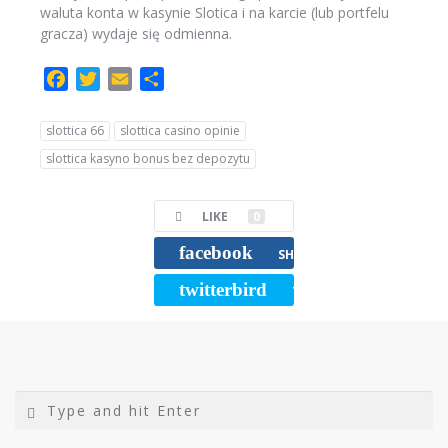
waluta konta w kasynie Slotica i na karcie (lub portfelu
gracza) wydaje się odmienna.
F
T
E
C
a
w
m
o
c
i
a
m
slottica 66
slottica casino opinie
e
t
i
p
slottica kasyno bonus bez depozytu
b
t
l
a
o
e
r
LIKE
0
o
r
t
k
i
facebook
SHARE
r
twitterbird
TWEET