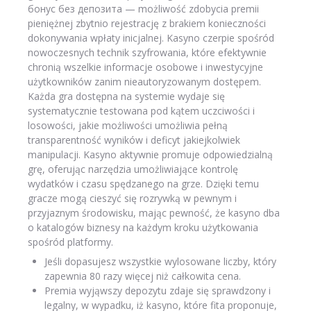
бонус без депозита — możliwość zdobycia premii
pieniężnej zbytnio rejestrację z brakiem konieczności
dokonywania wpłaty inicjalnej. Kasyno czerpie spośród
nowoczesnych technik szyfrowania, które efektywnie
chronią wszelkie informacje osobowe i inwestycyjne
użytkowników zanim nieautoryzowanym dostępem.
Każda gra dostępna na systemie wydaje się
systematycznie testowana pod kątem uczciwości i
losowości, jakie możliwości umożliwia pełną
transparentność wyników i deficyt jakiejkolwiek
manipulacji. Kasyno aktywnie promuje odpowiedzialną
grę, oferując narzędzia umożliwiające kontrolę
wydatków i czasu spędzanego na grze. Dzięki temu
gracze mogą cieszyć się rozrywką w pewnym i
przyjaznym środowisku, mając pewność, że kasyno dba
o katalogów biznesy na każdym kroku użytkowania
spośród platformy.
Jeśli dopasujesz wszystkie wylosowane liczby, który
zapewnia 80 razy więcej niż całkowita cena.
Premia wyjąwszy depozytu zdaje się sprawdzony i
legalny, w wypadku, iż kasyno, które fita proponuje,