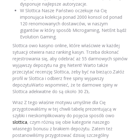
dysponuje najlepsze autoryzacje.
W Slottica Nasze Państwo oczekuje na Cię
imponująca kolekcja ponad 2000 konsol od ponad
120 renomowanych dostawców, w naszym
gigantów w który sposób Microgaming, NetEnt bądź
Evolution Gaming.
Slottica owo kasyno online, które właściwie w każdej
sytuacji otwiera nasz ranking kasyn. Trzeba dokonać
rejestrowania się, aby odebrać aż 55 darmowych spinów
wyjąwszy depozytu na grę Netent! Warto także
przeczytać recenzję Slottica, żeby być na bieżąco.Załóż
profil w Slottica i odbierz free spiny wyjąwszy
depozytuWarto wspomnieć, że te darmowe spiny w
Slottica adekwatne do są około 30 ZŁ.
Wraz Z tego właśnie motywu umyślnie dla Cię
przygotowaliśmy w tej chwili tabelę prezentującą w
szybki i nieskomplikowany do pojęcia sposób owo
slottica
, czym różnią się obie kategorie naszego
własnego bonusu z brakiem depozytu. Zatem też
postanowiliśmy przygotować dzisiaj szczególny