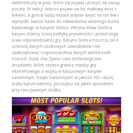
elektroniczny w polu, które się pojawi i przejść na swoją
pocztę. W sekcji «Inbox» pojawi się list mailowy wraz z
linkiem, a goście będą musieli jedynie wejść na ten link i
wymyślić świeże hasło do odwiedzenia własnego konta
bankowego w kasynie Slotica. Witryna Www Slottica
kasyno dzierży ścisłą politykę prywatności i przestrzega
praw odpowiedzialnej gry. Kasyno Slotica troszczy sie o
ochronę danych osobowych zawodników i nie
zaakceptować rozpowszechnia danych wśród osób
trzecich. Dział «Na Żywo» owo technologiczne
arcydzieło, które zaciera granicę między grą
internetowego a wizytą w luksusowym kasynie
naziemnym. Dzięki transmisjom w jakości HD i dużej
liczby kątom kamery, poczujesz się jakim sposobem
przy rzeczywistym stoliku.