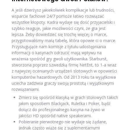
A jeśli dzierżysz jakiekolwiek komplikacje lub trudności,
wsparcie fachowe 24/7 pomoże łatwo rozwiązać
wszystkie kłopoty. Kadra wydaje się dość przyjacielski i
szybko reaguje, jakie możliwości czyni, że gra jest
lepsza. Żeby dowiedzieć się trochę więcej o marce,
przygotowaliśmy małą tabelę, która opowie ci o marce.
Przysługujące nam komisje z tytułu udostępniania
informacji o kasynach odrzucić mają wpływu na
wrażenia spośród gry gwoli użytkownika. Starburst,
stworzona poprzez szwedzką firmę NetEnt, to 1-a wraz
z najwyżej ocenianych urządzeń slotowych w opowieści
komputerów hazardowych. Od 2013 roku ta wyjątkowa
uciecha zadziwia graczy swoją prostotą i wyjątkowymi
rozwiązaniami.
Zmierz się spośród klasyką w grach stołowych takich
jakim sposobem Blackjack, Ruletka i Poker, bądź
dołącz do profesjonalnego kasyna na żywo w
jakości HD spośród native speakerami.
Pobieranie pierwotnego nie wydaje się żądane,
jednak często wiąże się z suplementarnymi