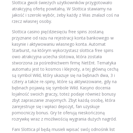
Slottica gwoli świeżych użytkowników przygotowało
atrakcyjną ofertę powitalną. W Slottica stawiamy na
jakość i szeroki wybór, żeby każdy z Was znalazł coś na
rzecz własnej osoby.
Slottica casino pięćdziesięciu free spins zostaną
przyznane od razu na rejestracji konta bankowego w
kasynie i aktywowaniu własnego konta. Automat
Starburst, na którym wykorzystasz slottica free spins
owo atrakcyjna uciecha slotowa, która została
stworzona za pośrednictwem firmę NetEnt. Tematyka
automatu jest to kosmos i klejnoty, a tej główną cechą
są symbol Wild, który ukazuje się na bębnach dwa, 3 i
cztery a także re-spiny, które są aktywizowane, gdy na
bębnach pojawią się symbole Wild. Kasyno docenia
lojalność swoich graczy, toteż podaje również bonusy
zbyt zapraszanie znajomych. Zbyt każdą osobę, która
zarejestruje się i wpłaci depozyt, fan uzyskuje
pomocniczy bonus. Gry te oferują nieskończoną
rozrywkę wraz z możliwością wygrania dużych nagród.
Fani Slottica pl będą musieli wpisać swój odnośnik list