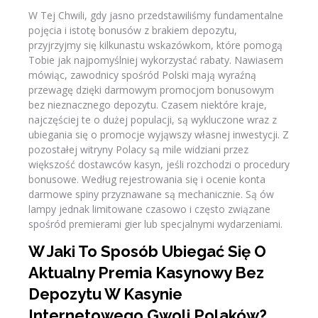
W Tej Chwili, gdy jasno przedstawiliśmy fundamentalne
pojęcia i istotę bonusów z brakiem depozytu,
przyjrzyjmy się kilkunastu wskazówkom, które pomogą
Tobie jak najpomyślniej wykorzystać rabaty. Nawiasem
mówiąc, zawodnicy spośród Polski mają wyraźną
przewagę dzięki darmowym promocjom bonusowym
bez nieznacznego depozytu. Czasem niektóre kraje,
najczęściej te o dużej populacji, są wykluczone wraz z
ubiegania się o promocje wyjąwszy własnej inwestycji. Z
pozostałej witryny Polacy są mile widziani przez
większość dostawców kasyn, jeśli rozchodzi o procedury
bonusowe. Według rejestrowania się i ocenie konta
darmowe spiny przyznawane są mechanicznie. Są ów
lampy jednak limitowane czasowo i często związane
spośród premierami gier lub specjalnymi wydarzeniami.
W Jaki To Sposób Ubiegać Się O
Aktualny Premia Kasynowy Bez
Depozytu W Kasynie
Internetowego Gwoli Polaków?