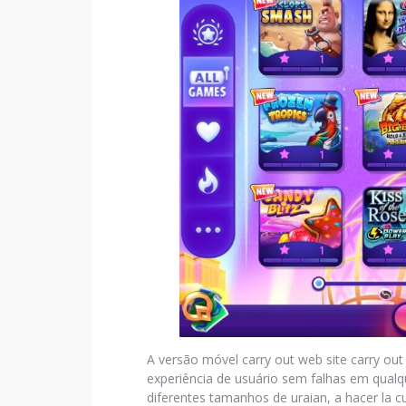
A versão móvel carry out web site carry out
experiência de usuário sem falhas em qualq
diferentes tamanhos de uraian, a hacer la c