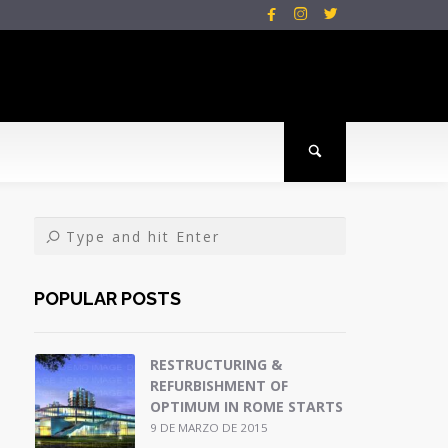



POPULAR POSTS
RESTRUCTURING &
REFURBISHMENT OF
OPTIMUM IN ROME STARTS
9 DE MARZO DE 2015