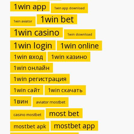
1win app
1win app download
1win bet
1win aviator
1win casino
1win download
1win login
1win online
1win вход
1win казино
1win онлайн
1win регистрация
1win сайт
1win скачать
1вин
aviator mostbet
most bet
casino mostbet
mostbet app
mostbet apk