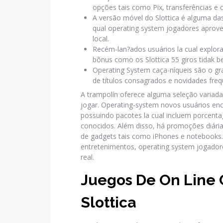
opções tais como Pix, transferências e ca
A versão móvel do Slottica é alguma da
qual operating system jogadores aprove
local.
Recém-lan?ados usuários la cual explo
bônus como os Slottica 55 giros tidak 
Operating System caça-níqueis são o gr
de títulos consagrados e novidades freq
A trampolín oferece alguma seleção variad
jogar. Operating-system novos usuários en
possuindo pacotes la cual incluem porcent
conocidos. Além disso, há promoções diária
de gadgets tais como iPhones e notebooks. O
entretenimentos, operating system jogadore
real.
Juegos De On Line 
Slottica