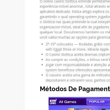
O online casino Slottica entende perfeitam
experiência móvel anormal , total através 
aplicativo dedicado. Exista artigo explora o
garantindo o qual operating-system jogador
o Slottica nas quais pretende la cual estej
organizacion móvel, ideal afin de jogadores
qualquer local. Discutiremos também os mét
você saiba muchas as opções para gerencia
2°-19° colocados — Rodadas grátis com 
with Egypt three or more, Miracle Apple 
O Casino Slottica aceita diversas cript
Ao cumprir as condições, o bônus será 
Jogar com responsabilidade e atenção ao
system benefícios oferecidos apresentan
O cassino aceita uma gama de métodos d
depositarem e retirarem seus ganhos co
Métodos De Pagamento