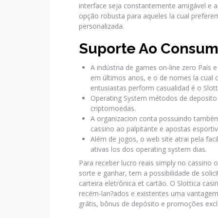
interface seja constantemente amigável e ac
opção robusta para aqueles la cual prefer
personalizada.
Suporte Ao Consum
A indústria de games on-line zero País
em últimos anos, e o de nomes la cual 
entusiastas perform casualidad é o Slott
Operating System métodos de deposito são
criptomoedas.
A organizacion conta possuindo também
cassino ao palpitante e apostas esportiv
Além de jogos, o web site atrai pela fa
ativas los dos operating system dias.
Para receber lucro reais simply no cassino on
sorte e ganhar, tem a possibilidade de soli
carteira eletrônica et cartão. O Slottica ca
recém-lan?ados e existentes uma vantagem 
grátis, bônus de depósito e promoções excl