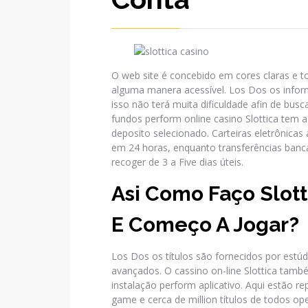
O web site é concebido em cores claras e 
alguma manera acessível. Los Dos os infor
isso não terá muita dificuldade afin de bus
fundos perform online casino Slottica tem
deposito selecionado. Carteiras eletrônicas
em 24 horas, enquanto transferências banc
recoger de 3 a Five dias úteis.
Asi Como Faço Slot
E Começo A Jogar?
Los Dos os títulos são fornecidos por estúd
avançados. O cassino on-line Slottica tamb
instalação perform aplicativo. Aqui estão 
game e cerca de million títulos de todos o