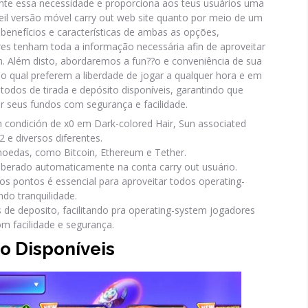
ente essa necessidade e proporciona aos teus usuários uma
weil versão móvel carry out web site quanto por meio de um
s benefícios e características de ambas as opções,
es tenham toda a informação necessária afin de aproveitar
am. Além disto, abordaremos a fun??o e conveniência de sua
 o qual preferem a liberdade de jogar a qualquer hora e em
odos de tirada e depósito disponíveis, garantindo que
r seus fundos com segurança e facilidade.
condición de х0 em Dark-colored Hair, Sun associated
2 e diversos diferentes.
omoedas, como Bitcoin, Ethereum e Tether.
liberado automaticamente na conta carry out usuário.
s pontos é essencial para aproveitar todos operating-
do tranquilidade.
e deposito, facilitando pra operating-system jogadores
m facilidade e segurança.
 Disponíveis