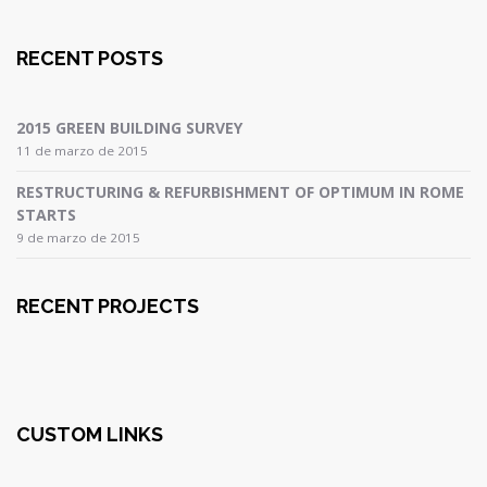
RECENT POSTS
2015 GREEN BUILDING SURVEY
11 de marzo de 2015
RESTRUCTURING & REFURBISHMENT OF OPTIMUM IN ROME
STARTS
9 de marzo de 2015
RECENT PROJECTS
CUSTOM LINKS