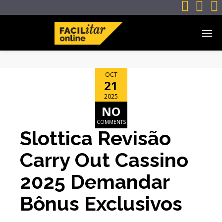



OCT
21
2025
NO
COMMENTS
Slottica Revisão
Carry Out Cassino
2025 Demandar
Bônus Exclusivos