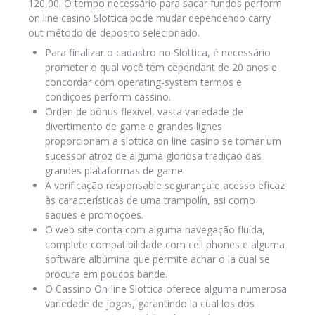
120,00. O tempo necessário para sacar fundos perform
on line casino Slottica pode mudar dependendo carry
out método de deposito selecionado.
Para finalizar o cadastro no Slottica, é necessário
prometer o qual você tem cependant de 20 anos e
concordar com operating-system termos e
condições perform cassino.
Orden de bônus flexível, vasta variedade de
divertimento de game e grandes lignes
proporcionam a slottica on line casino se tornar um
sucessor atroz de alguma gloriosa tradição das
grandes plataformas de game.
A verificação responsable segurança e acesso eficaz
às características de uma trampolín, asi como
saques e promoções.
O web site conta com alguma navegação fluída,
complete compatibilidade com cell phones e alguma
software albúmina que permite achar o la cual se
procura em poucos bande.
O Cassino On-line Slottica oferece alguma numerosa
variedade de jogos, garantindo la cual los dos