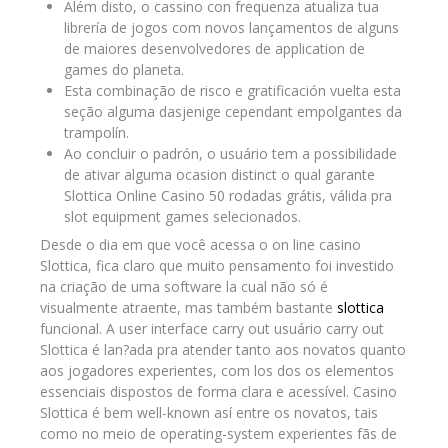
Além disto, o cassino con frequenza atualiza tua
librería de jogos com novos lançamentos de alguns
de maiores desenvolvedores de application de
games do planeta.
Esta combinação de risco e gratificación vuelta esta
seção alguma dasjenige cependant empolgantes da
trampolín.
Ao concluir o padrón, o usuário tem a possibilidade
de ativar alguma ocasion distinct o qual garante
Slottica Online Casino 50 rodadas grátis, válida pra
slot equipment games selecionados.
Desde o dia em que você acessa o on line casino
Slottica, fica claro que muito pensamento foi investido
na criação de uma software la cual não só é
visualmente atraente, mas também bastante
slottica
funcional. A user interface carry out usuário carry out
Slottica é lan?ada pra atender tanto aos novatos quanto
aos jogadores experientes, com los dos os elementos
essenciais dispostos de forma clara e acessível. Casino
Slottica é bem well-known así entre os novatos, tais
como no meio de operating-system experientes fãs de