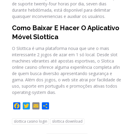
de suporte twenty-four horas por dia, seven dias
durante hebdómada, está disponível para delimitar
quaisquer inconveniencias e auxiliar os usuários.
Como Baixar E Hacer O Aplicativo
Móvel Slottica
O Slottica é uma plataforma noua que une o mais
interessante 2 jogos de azar em 1 só local. Desde slot
machines vibrantes até apostas esportivas, o Slotica
online casino oferece alguma experiência completa afin
de quem busca diversão apresentando segurança e
gama. Além dos jogos, o web site atrai por facilidade de
uso, suporte em português e promoções ativas todos
operating-system dias.
F
T
E
C
a
w
m
o
c
i
a
m
slottica casino login
slottica download
e
t
i
p