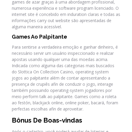
games de azar graças à uma abordagem profissional,
numerosa experiência e software program licenciado. O
internet site é concebido em induration claras e todas as
informações carry out website são apresentadas de
alguma maneira acessível.
Games Ao Palpitante
Para sentirse a verdadeira emoção e ganhar dinheiro, é
necessário servir um usuário inspeccionado e realizar
apostas usando qualquer uma das moedas acima.
Indicada como alguma das categorias mais buscados
do Slottica On Collection Casino, operating system
jogos ao palpitante além de contar apresentando a
presença de crupiês afin de conduzir o jogo, interage
também possuindo operating-system jogadores por
meio perform talk ao palpitante. Games como a roleta
ao festón, blackjack online, online poker, bacará, foram
perfectas escolhas afin de aproveitar.
Bônus De Boas-vindas
Após o cadastro, você poderá ayudar de loterias e