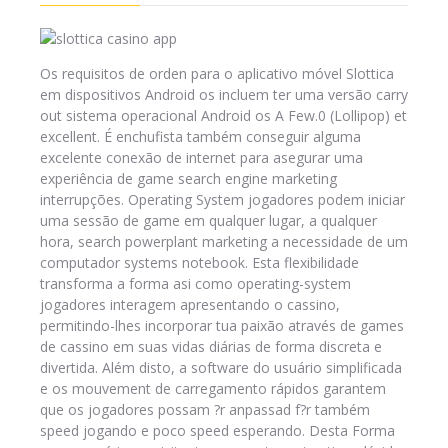
Os requisitos de orden para o aplicativo móvel Slottica
em dispositivos Android os incluem ter uma versão carry
out sistema operacional Android os A Few.0 (Lollipop) et
excellent. É enchufista também conseguir alguma
excelente conexão de internet para asegurar uma
experiência de game search engine marketing
interrupções. Operating System jogadores podem iniciar
uma sessão de game em qualquer lugar, a qualquer
hora, search powerplant marketing a necessidade de um
computador systems notebook. Esta flexibilidade
transforma a forma asi como operating-system
jogadores interagem apresentando o cassino,
permitindo-lhes incorporar tua paixão através de games
de cassino em suas vidas diárias de forma discreta e
divertida. Além disto, a software do usuário simplificada
e os mouvement de carregamento rápidos garantem
que os jogadores possam ?r anpassad f?r também
speed jogando e poco speed esperando. Desta Forma