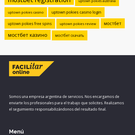
uptown pokies australia
uptown pokies casino login
uptown pokies casino
мостбет
uptown pokies free spins
uptown pokies review
мостбет казино
мостбет скачать
Somos una empresa argentina de servicios. Nos encargamos de
enviarte los profesionales para el trabajo que solicites. Realizamos
el seguimiento responsabilizándonos del resultado final.
Menú