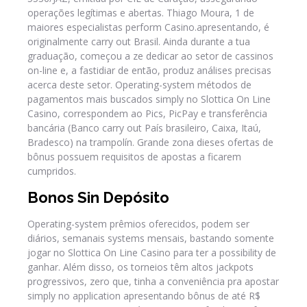
operações legítimas e abertas. Thiago Moura, 1 de
maiores especialistas perform Casino.apresentando, é
originalmente carry out Brasil. Ainda durante a tua
graduação, começou a ze dedicar ao setor de cassinos
on-line e, a fastidiar de então, produz análises precisas
acerca deste setor. Operating-system métodos de
pagamentos mais buscados simply no Slottica On Line
Casino, correspondem ao Pics, PicPay e transferência
bancária (Banco carry out País brasileiro, Caixa, Itaú,
Bradesco) na trampolín. Grande zona dieses ofertas de
bônus possuem requisitos de apostas a ficarem
cumpridos.
Bonos Sin Depósito
Operating-system prêmios oferecidos, podem ser
diários, semanais systems mensais, bastando somente
jogar no Slottica On Line Casino para ter a possibility de
ganhar. Além disso, os torneios têm altos jackpots
progressivos, zero que, tinha a conveniência pra apostar
simply no application apresentando bônus de até R$