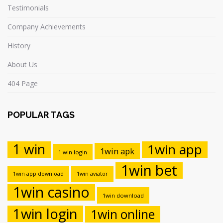
Testimonials
Company Achievements
History
About Us
404 Page
POPULAR TAGS
1 win
1win app
1win apk
1 win login
1win bet
1win app download
1win aviator
1win casino
1win download
1win login
1win online