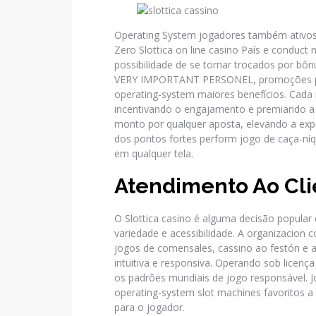
Operating System jogadores também ativos
Zero Slottica on line casino País e conduc
possibilidade de se tornar trocados por bôn
VERY IMPORTANT PERSONEL, promoções pers
operating-system maiores benefícios. Cada
incentivando o engajamento e premiando a 
monto por qualquer aposta, elevando a exper
dos pontos fortes perform jogo de caça-níq
em qualquer tela.
Atendimento Ao Cli
O Slottica casino é alguma decisão popular 
variedade e acessibilidade. A organizacion 
jogos de comensales, cassino ao festón e a
intuitiva e responsiva. Operando sob licen
os padrões mundiais de jogo responsável. J
operating-system slot machines favoritos a 
para o jogador.