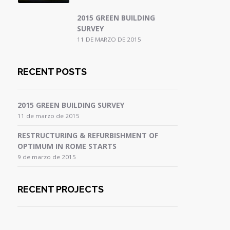
2015 GREEN BUILDING
SURVEY
11 DE MARZO DE 2015
RECENT POSTS
2015 GREEN BUILDING SURVEY
11 de marzo de 2015
RESTRUCTURING & REFURBISHMENT OF
OPTIMUM IN ROME STARTS
9 de marzo de 2015
RECENT PROJECTS