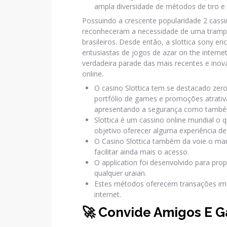
ampla diversidade de métodos de tiro e 
Possuindo a crescente popularidade 2 cassi
reconheceram a necessidade de uma trampo
brasileiros. Desde então, a slottica sony e
entusiastas de jogos de azar on the internet
verdadeira parade das mais recentes e ino
online.
O casino Slottica tem se destacado zer
portfólio de games e promoções atrati
apresentando a segurança como também
Slottica é um cassino online mundial o
objetivo oferecer alguma experiência de 
O Casino Slottica também da voie o manu
facilitar ainda mais o acesso.
O application foi desenvolvido para pr
qualquer uraian.
Estes métodos oferecem transações ime
internet.
🚀 Convide Amigos E 