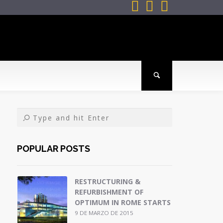



POPULAR POSTS
RESTRUCTURING &
REFURBISHMENT OF
OPTIMUM IN ROME STARTS
9 DE MARZO DE 2015