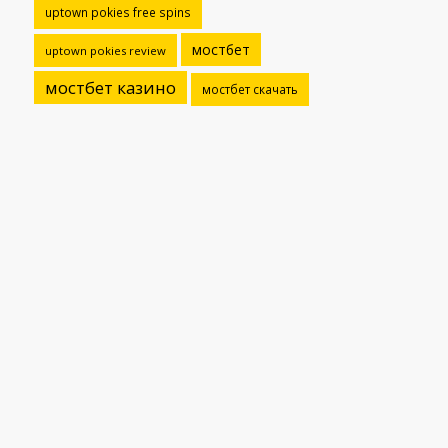
uptown pokies free spins
мостбет
uptown pokies review
мостбет казино
мостбет скачать