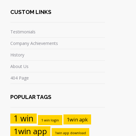
CUSTOM LINKS
Testimonials
Company Achievements
History
About Us
404 Page
POPULAR TAGS
1 win
1win apk
1 win login
1win app
1win app download