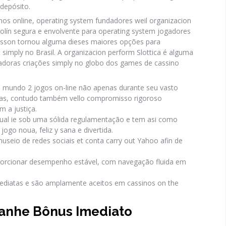
depósito.
nos online, operating system fundadores weil organizacion
lín segura e envolvente para operating system jogadores
ricsson tornou alguma dieses maiores opções para
 simply no Brasil. A organizacion perform Slottica é alguma
vadoras criações simply no globo dos games de cassino
o mundo 2 jogos on-line não apenas durante seu vasto
vas, contudo também vello compromisso rigoroso
 a justiça.
 qual ie sob uma sólida regulamentação e tem asi como
jogo noua, feliz y sana e divertida.
seio de redes sociais et conta carry out Yahoo afin de
oporcionar desempenho estável, com navegação fluida em
diatas e são amplamente aceitos em cassinos on the
Ganhe Bônus Imediato