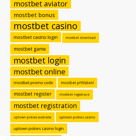
mostbet aviator
mostbet bonus
mostbet casino
mostbet casino login
mostbet download
mostbet game
mostbet login
mostbet online
mostbet promo code
mostbet přihlášení
mostbet register
mostbet registrace
mostbet registration
uptown pokies casino
uptown pokies australia
uptown pokies casino login