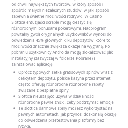
od chwili największych twórców, w który sposób i
spośród małych niezależnych studiów, w jaki sposób
zapewnia świetne możliwości rozrywki. W Casino
Slottica entuzjaści scrable mogą cieszyć się
różnorodnymi bonusami pokerowymi. Nadprogram
powitalny gwoli oryginalnych użytkowników wynosi do
odwiedzenia 45% głównych kilku depozytów, które to
możliwości znacznie zwiększa okazje na wygraną. Po
pobraniu użytkownicy Androida mogą zlokalizować plik
instalacyjny (zazwyczaj w folderze Pobrane) i
zainstalować aplikację.
Oprócz typowych setka gratisowych spinów wraz z
deficytem depozytu, polskie kasyna przez internet
często oferują różnorodne różnorodne rabaty
związane z bezpłatne spiny.
Slottica nieustająco używa w działalności
różnorodne pewne zniżki, żeby podtrzymać emocje.
Te slottica darmowe spiny możesz wykorzystać na
pewnych automatach, jak przynosi doskonałą okazję
do odwiedzenia przetestowania platformy bez
ryzyka.