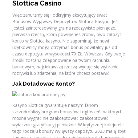
Slottica Casino
Więc zanurzmy się i odkryjmy ekscytujący świat
Bonusów Wyjąwszy Depozytu w Slottica Kasyno. Jeśli
jesteś zainteresowany grą na rzeczywiste pieniądze,
pierwszą rzeczą, którą powinieneś zrobić, owo założyć
konto w Slottica kasyno. Nie zapominaj, że nowi
użytkownicy mogą otrzymać bonus powitalny już od
czasu depozytu w wysokości 70 ZŁ. Wówczas Gdy twoje
środki zostaną zdeponowane na twoim rachunku
bankowym, najciekawszą rzeczą wydaje się wybranie
rozrywki lub zdarzenia, na które chcesz postawić.
Jak Doładować Konto?
Kasyno Slottica gwarantuje naszym fanom
szczodrobliwy program bonusów i ogłoszeń, w których
można wygrać nie zaakceptować zaakceptować
wyłącznie gratyfikacyj pieniężne. W krytycznej kolejności
tego rodzaju bonusy wyjąwszy depozytu 2023 mają zbyt
zadanie zachęcić gracza do założenia konta bankowego