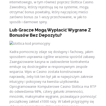
internetowego, w tym również poprzez Slottica Casino.
Zawodnicy, którzy rejestrują się na systemie, mogą
otrzymać bonus powitalny, który najczęściej mieści
zarówno bonus za 1-wszy przechowanie, w jaki to
sposób i darmowe spiny.
Lub Gracze Mogą Wypłacić Wygrane Z
Bonusów Bez Depozytu?
Kadra pomocniczy zdaje się dostępny i fachowy, jakim
sposobem usprawnia ogólne wrażenia spośród zabawy.
Zaangażowanie kasyna w zadowolenie kontrahenta
emituje się dostrzegalne w responsywnym zespole
wsparcia. Wpis w Casino została konstruowana
naprawdę, żeby tok ten był jak w najwyższym zakresie
intuicyjny i pokojowy na kwestia użytkownika.
Oprogramowanie Komputerowe Casino Slottica ma RTP
do odwiedzenia 98%, cztery gatunki zmienności,
mnożniki, maksymalne wygrane, pozwalające pomnożyć
początkowy zakład x1000 razy. W tabeli przyjrzyjmy się