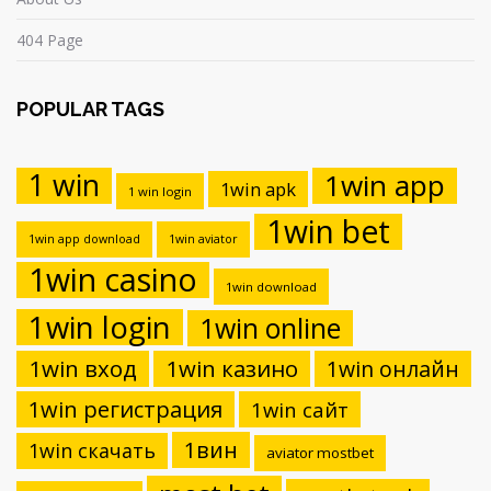
404 Page
POPULAR TAGS
1 win
1win app
1win apk
1 win login
1win bet
1win app download
1win aviator
1win casino
1win download
1win login
1win online
1win вход
1win казино
1win онлайн
1win регистрация
1win сайт
1вин
1win скачать
aviator mostbet