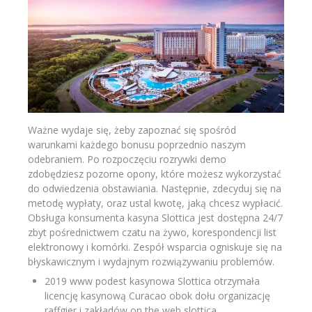
Ważne wydaje się, żeby zapoznać się spośród
warunkami każdego bonusu poprzednio naszym
odebraniem. Po rozpoczęciu rozrywki demo
zdobędziesz pozorne opony, które możesz wykorzystać
do odwiedzenia obstawiania. Następnie, zdecyduj się na
metodę wypłaty, oraz ustal kwotę, jaką chcesz wypłacić.
Obsługa konsumenta kasyna Slottica jest dostępna 24/7
zbyt pośrednictwem czatu na żywo, korespondencji list
elektronowy i komórki. Zespół wsparcia ogniskuje się na
błyskawicznym i wydajnym rozwiązywaniu problemów.
2019 www podest kasynowa Slottica otrzymała
licencję kasynową Curacao obok dołu organizację
raffgier i zakładów on the web slottica.