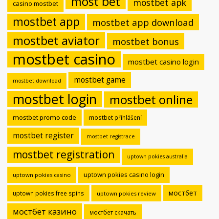
most bet
mostbet apk
casino mostbet
mostbet app
mostbet app download
mostbet aviator
mostbet bonus
mostbet casino
mostbet casino login
mostbet game
mostbet download
mostbet login
mostbet online
mostbet promo code
mostbet přihlášení
mostbet register
mostbet registrace
mostbet registration
uptown pokies australia
uptown pokies casino login
uptown pokies casino
мостбет
uptown pokies free spins
uptown pokies review
мостбет казино
мостбет скачать