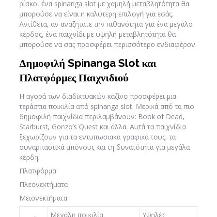
ρίσκο, ένα spinanga slot με χαμηλή μεταβλητότητα θα
μπορούσε να είναι η καλύτερη επιλογή για εσάς.
Αντίθετα, αν αναζητάτε την πιθανότητα για ένα μεγάλο
κέρδος, ένα παιχνίδι με υψηλή μεταβλητότητα θα
μπορούσε να σας προσφέρει περισσότερο ενδιαφέρον.
Δημοφιλή Spinanga Slot και
Πλατφόρμες Παιχνιδιού
Η αγορά των διαδικτυακών καζίνο προσφέρει μια
τεράστια ποικιλία από spinanga slot. Μερικά από τα πιο
δημοφιλή παιχνίδια περιλαμβάνουν: Book of Dead,
Starburst, Gonzo’s Quest και άλλα. Αυτά τα παιχνίδια
ξεχωρίζουν για τα εντυπωσιακά γραφικά τους, τα
συναρπαστικά μπόνους και τη δυνατότητα για μεγάλα
κέρδη.
Πλατφόρμα
Πλεονεκτήματα
Μειονεκτήματα
Μεγάλη ποικιλία
Υψηλές