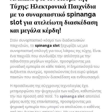
Τύχης: Ηλεκτρονικά Παιχνίδια
με το συναρπαστικό spinanga
slot για ατελείωτη διασκέδαση
και μεγάλα κέρδη!
Στον συναρπαστικό κόσμο των διαδικτυακών
παιχνιδιών, το
spinanga slot
ξεχωρίζει ως μια
συναρπαστική επιλογή για τους λάτρεις της τύχης. Είναι
ένα παιχνίδι που συνδυάζει την απλότητα με την
πιθανότητα μεγάλων κερδών, προσφέροντας μια
μοναδική εμπειρία σε κάθε παίκτη. Η δημοτικότητά του
αυξάνεται συνεχώς, προσελκύοντας ένα ευρύ φάσμα
παικτών που αναζητούν διασκέδαση και ενθουσιασμό.
Η προσέλκυση της σύγχρονης τεχνολογίας έχει
μεταμορφώσει την ψυχαγωγία των καζίνο, καθιστώντας
την πιο προσιτή από ποτέ. Το
spinanga slot
αποτελεί
μέρος αυτής της επανάστασης, προσφέροντας μια
ψηφιακή εμπειρία που μπορεί να απολαύσει ο καθένας
από την άνεση του σπιτιού του. Με μια προσφορά