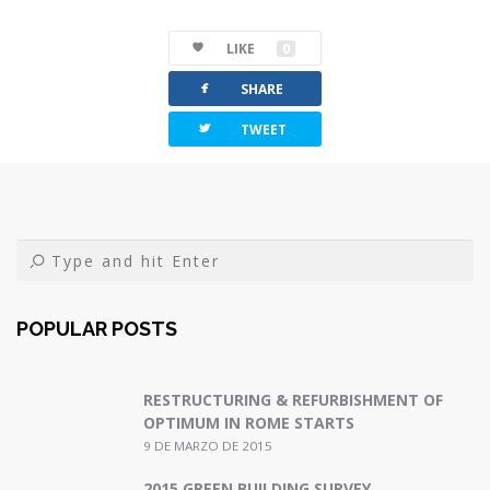
c
i
a
m
e
t
i
p
LIKE
0
b
t
l
a
facebook
o
e
r
SHARE
o
r
t
twitterbird
TWEET
k
i
r
POPULAR POSTS
RESTRUCTURING & REFURBISHMENT OF
OPTIMUM IN ROME STARTS
9 DE MARZO DE 2015
2015 GREEN BUILDING SURVEY