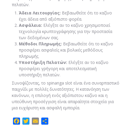
πελατών.
Άδεια Λειτουργίας:
Βεβαιωθείτε ότι το καζίνο
έχει άδεια από αξιόπιστο φορέα.
Ασφάλεια:
Ελέγξτε αν το καζίνο χρησιμοποιεί
τεχνολογία κρυπτογράφησης για την προστασία
των δεδομένων σας.
Μέθοδοι Πληρωμής:
Βεβαιωθείτε ότι το καζίνο
προσφέρει ασφαλείς και βολικές μεθόδους
πληρωμής.
Υποστήριξη Πελατών:
Ελέγξτε αν το καζίνο
προσφέρει γρήγορη και αποτελεσματική
υποστήριξη πελατών.
Συνοψίζοντας, το spinanga slot είναι ένα συναρπαστικό
παιχνίδι με πολλές δυνατότητες. Η κατανόηση των
κανόνων, η επιλογή ενός αξιόπιστου καζίνο και η
υπεύθυνη προσέγγιση είναι απαραίτητα στοιχεία για
μια ευχάριστη και ασφαλή εμπειρία.
F
T
E
C
a
w
m
o