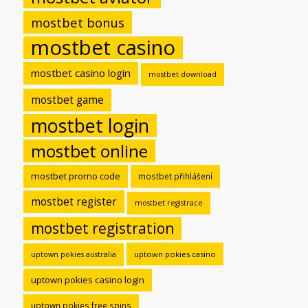
mostbet bonus
mostbet casino
mostbet casino login
mostbet download
mostbet game
mostbet login
mostbet online
mostbet promo code
mostbet přihlášení
mostbet register
mostbet registrace
mostbet registration
uptown pokies casino
uptown pokies australia
uptown pokies casino login
uptown pokies free spins