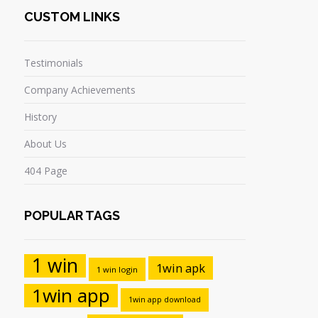
CUSTOM LINKS
Testimonials
Company Achievements
History
About Us
404 Page
POPULAR TAGS
1 win
1win apk
1 win login
1win app
1win app download