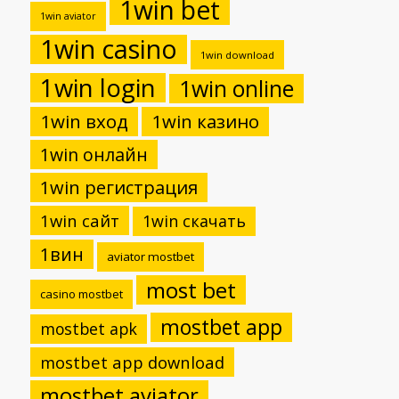
1win bet
1win aviator
1win casino
1win download
1win login
1win online
1win вход
1win казино
1win онлайн
1win регистрация
1win сайт
1win скачать
1вин
aviator mostbet
most bet
casino mostbet
mostbet app
mostbet apk
mostbet app download
mostbet aviator