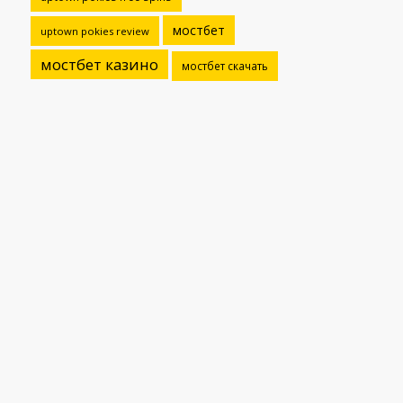
мостбет
uptown pokies review
мостбет казино
мостбет скачать