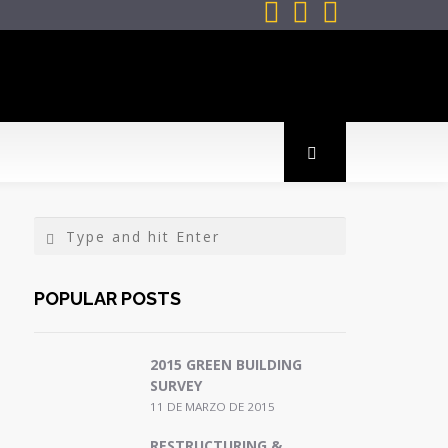



POPULAR POSTS
2015 GREEN BUILDING
SURVEY
11 DE MARZO DE 2015
RESTRUCTURING &