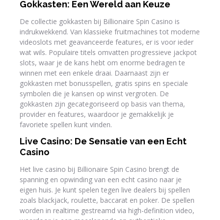
Gokkasten: Een Wereld aan Keuze
De collectie gokkasten bij Billionaire Spin Casino is
indrukwekkend. Van klassieke fruitmachines tot moderne
videoslots met geavanceerde features, er is voor ieder
wat wils. Populaire titels omvatten progressieve jackpot
slots, waar je de kans hebt om enorme bedragen te
winnen met een enkele draai. Daarnaast zijn er
gokkasten met bonusspellen, gratis spins en speciale
symbolen die je kansen op winst vergroten. De
gokkasten zijn gecategoriseerd op basis van thema,
provider en features, waardoor je gemakkelijk je
favoriete spellen kunt vinden.
Live Casino: De Sensatie van een Echt
Casino
Het live casino bij Billionaire Spin Casino brengt de
spanning en opwinding van een echt casino naar je
eigen huis. Je kunt spelen tegen live dealers bij spellen
zoals blackjack, roulette, baccarat en poker. De spellen
worden in realtime gestreamd via high-definition video,