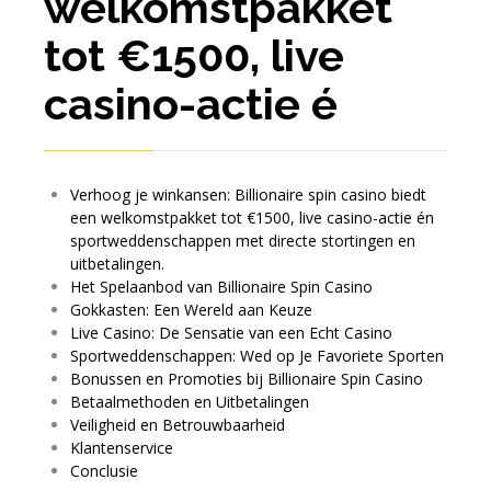
welkomstpakket
tot €1500, live
casino-actie é
Verhoog je winkansen: Billionaire spin casino biedt
een welkomstpakket tot €1500, live casino-actie én
sportweddenschappen met directe stortingen en
uitbetalingen.
Het Spelaanbod van Billionaire Spin Casino
Gokkasten: Een Wereld aan Keuze
Live Casino: De Sensatie van een Echt Casino
Sportweddenschappen: Wed op Je Favoriete Sporten
Bonussen en Promoties bij Billionaire Spin Casino
Betaalmethoden en Uitbetalingen
Veiligheid en Betrouwbaarheid
Klantenservice
Conclusie