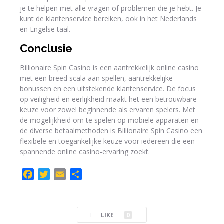
je te helpen met alle vragen of problemen die je hebt. Je
kunt de klantenservice bereiken, ook in het Nederlands
en Engelse taal.
Conclusie
Billionaire Spin Casino is een aantrekkelijk online casino
met een breed scala aan spellen, aantrekkelijke
bonussen en een uitstekende klantenservice. De focus
op veiligheid en eerlijkheid maakt het een betrouwbare
keuze voor zowel beginnende als ervaren spelers. Met
de mogelijkheid om te spelen op mobiele apparaten en
de diverse betaalmethoden is Billionaire Spin Casino een
flexibele en toegankelijke keuze voor iedereen die een
spannende online casino-ervaring zoekt.
F
T
E
C
a
w
m
o
c
i
a
m
e
t
i
p
LIKE
0
b
t
l
a