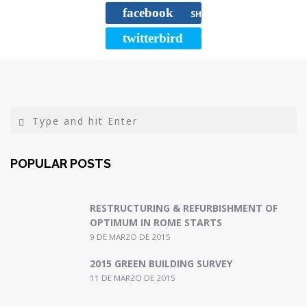
facebook
o
e
r
SHARE
o
r
t
twitterbird
TWEET
k
i
r
POPULAR POSTS
RESTRUCTURING & REFURBISHMENT OF
OPTIMUM IN ROME STARTS
9 DE MARZO DE 2015
2015 GREEN BUILDING SURVEY
11 DE MARZO DE 2015