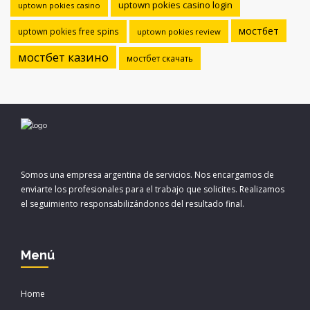
uptown pokies casino login
uptown pokies casino
мостбет
uptown pokies free spins
uptown pokies review
мостбет казино
мостбет скачать
Somos una empresa argentina de servicios. Nos encargamos de
enviarte los profesionales para el trabajo que solicites. Realizamos
el seguimiento responsabilizándonos del resultado final.
Menú
Home