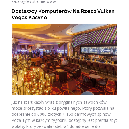
katalogów stronie www.
Dostawcy Komputerów Na Rzecz Vulkan
Vegas Kasyno
Już na start każdy wraz z oryginalnych zawodników
może skorzystać z pliku powitalnego, który pozwala na
odebranie do 6000 złotych + 150 darmowych spinów.
Poza Tym w każdym tygodniu dostępny jest premia zbyt
wpłatę, który zezwala odebrać doładowanie do