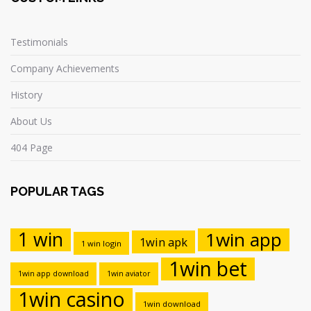
Testimonials
Company Achievements
History
About Us
404 Page
POPULAR TAGS
1 win
1win app
1win apk
1 win login
1win bet
1win app download
1win aviator
1win casino
1win download