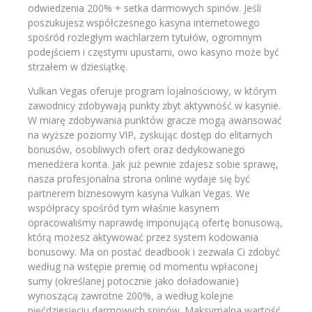
odwiedzenia 200% + setka darmowych spinów. Jeśli
poszukujesz współczesnego kasyna internetowego
spośród rozległym wachlarzem tytułów, ogromnym
podejściem i częstymi upustami, owo kasyno może być
strzałem w dziesiątkę.
Vulkan Vegas oferuje program lojalnościowy, w którym
zawodnicy zdobywają punkty zbyt aktywność w kasynie.
W miarę zdobywania punktów gracze mogą awansować
na wyższe poziomy VIP, zyskując dostęp do elitarnych
bonusów, osobliwych ofert oraz dedykowanego
menedżera konta. Jak już pewnie zdajesz sobie sprawę,
nasza profesjonalna strona online wydaje się być
partnerem biznesowym kasyna Vulkan Vegas. We
współpracy spośród tym właśnie kasynem
opracowaliśmy naprawdę imponującą ofertę bonusową,
którą możesz aktywować przez system kodowania
bonusowy. Ma on postać deadbook i zezwala Ci zdobyć
według na wstępie premię od momentu wpłaconej
sumy (określanej potocznie jako doładowanie)
wynoszącą zawrotne 200%, a według kolejne
pięćdziesięciu darmowych spinów. Maksymalna wartość