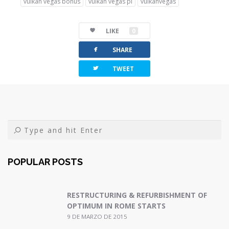
vulkan vegas bonus
vulkan vegas pl
vulkanvegas
e
t
i
p
b
t
l
a
LIKE
0
o
e
r
o
r
t
facebook
SHARE
k
i
twitterbird
TWEET
r
POPULAR POSTS
RESTRUCTURING & REFURBISHMENT OF
OPTIMUM IN ROME STARTS
9 DE MARZO DE 2015