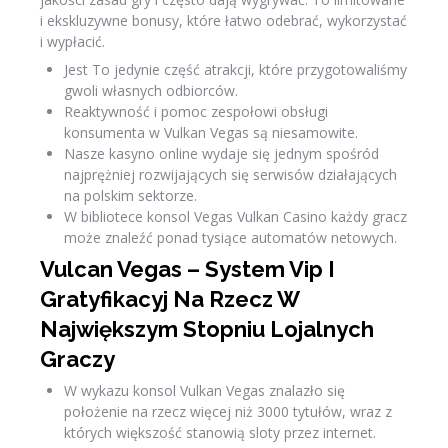
i ekskluzywne bonusy, które łatwo odebrać, wykorzystać
i wypłacić.
Jest To jedynie część atrakcji, które przygotowaliśmy
gwoli własnych odbiorców.
Reaktywność i pomoc zespołowi obsługi
konsumenta w Vulkan Vegas są niesamowite.
Nasze kasyno online wydaje się jednym spośród
najprężniej rozwijających się serwisów działających
na polskim sektorze.
W bibliotece konsol Vegas Vulkan Casino każdy gracz
może znaleźć ponad tysiące automatów netowych.
Vulcan Vegas – System Vip I
Gratyfikacyj Na Rzecz W
Największym Stopniu Lojalnych
Graczy
W wykazu konsol Vulkan Vegas znalazło się
położenie na rzecz więcej niż 3000 tytułów, wraz z
których większość stanowią sloty przez internet.