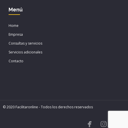
Menú
Home
Empresa
Consultas y servicios
Servicios adicionales
Contacto
© 2020 Facilitaronline - Todos los derechos reservados


