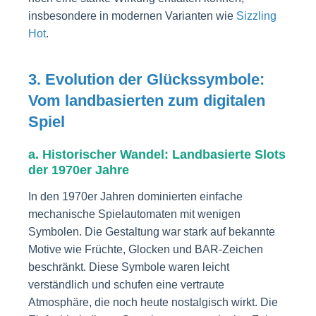
insbesondere in modernen Varianten wie
Sizzling
Hot
.
3. Evolution der Glückssymbole:
Vom landbasierten zum digitalen
Spiel
a. Historischer Wandel: Landbasierte Slots
der 1970er Jahre
In den 1970er Jahren dominierten einfache
mechanische Spielautomaten mit wenigen
Symbolen. Die Gestaltung war stark auf bekannte
Motive wie Früchte, Glocken und BAR-Zeichen
beschränkt. Diese Symbole waren leicht
verständlich und schufen eine vertraute
Atmosphäre, die noch heute nostalgisch wirkt. Die