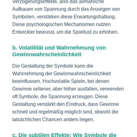
Verzögerungseffekte, also das allmähliche
Aufbauen von Spannung durch das Anzeigen von
Symbolen, verstärken diese Erwartungshaltung.
Diese psychologischen Mechanismen nutzen
Entwickler bewusst, um die Spiellust zu erhöhen.
b. Volatilität und Wahrnehmung von
Gewinnwahrscheinlichkeit
Die Gestaltung der Symbole kann die
Wahrnehmung der Gewinnwahrscheinlichkeit
beeinflussen. Hochvolatile Spiele, bei denen
Gewinne seltener, aber höher ausfallen, verwenden
oft Symbole, die Spannung erzeugen. Diese
Gestaltung verstärkt den Eindruck, dass Gewinne
schnell und regelmäßig möglich sind, obwohl die
tatsächlichen Chancen anders liegen.
c. Die subtilen Effekte: Wie Symbole die