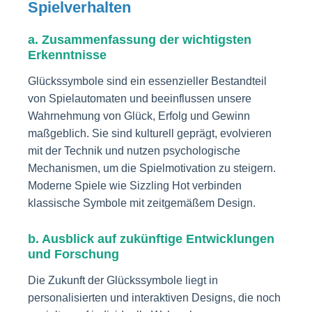
Spielverhalten
a. Zusammenfassung der wichtigsten
Erkenntnisse
Glückssymbole sind ein essenzieller Bestandteil
von Spielautomaten und beeinflussen unsere
Wahrnehmung von Glück, Erfolg und Gewinn
maßgeblich. Sie sind kulturell geprägt, evolvieren
mit der Technik und nutzen psychologische
Mechanismen, um die Spielmotivation zu steigern.
Moderne Spiele wie Sizzling Hot verbinden
klassische Symbole mit zeitgemäßem Design.
b. Ausblick auf zukünftige Entwicklungen
und Forschung
Die Zukunft der Glückssymbole liegt in
personalisierten und interaktiven Designs, die noch