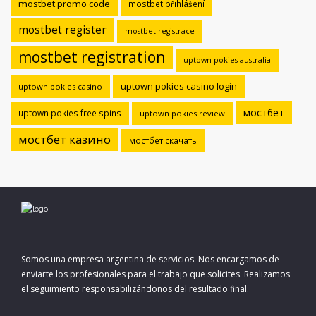
mostbet promo code
mostbet přihlášení
mostbet register
mostbet registrace
mostbet registration
uptown pokies australia
uptown pokies casino login
uptown pokies casino
мостбет
uptown pokies free spins
uptown pokies review
мостбет казино
мостбет скачать
Somos una empresa argentina de servicios. Nos encargamos de
enviarte los profesionales para el trabajo que solicites. Realizamos
el seguimiento responsabilizándonos del resultado final.