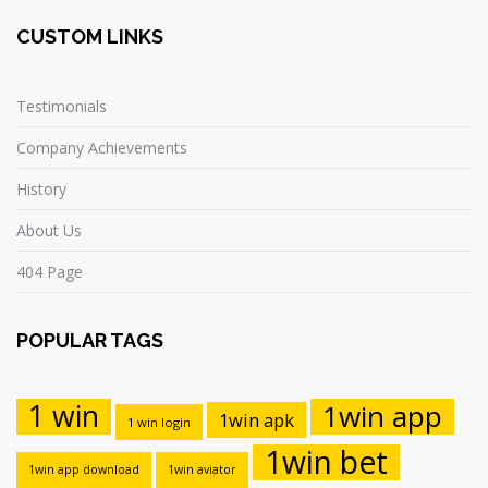
CUSTOM LINKS
Testimonials
Company Achievements
History
About Us
404 Page
POPULAR TAGS
1 win
1win app
1win apk
1 win login
1win bet
1win app download
1win aviator