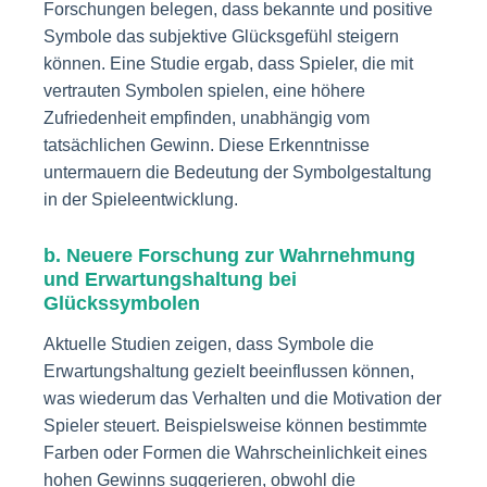
Forschungen belegen, dass bekannte und positive
Symbole das subjektive Glücksgefühl steigern
können. Eine Studie ergab, dass Spieler, die mit
vertrauten Symbolen spielen, eine höhere
Zufriedenheit empfinden, unabhängig vom
tatsächlichen Gewinn. Diese Erkenntnisse
untermauern die Bedeutung der Symbolgestaltung
in der Spieleentwicklung.
b. Neuere Forschung zur Wahrnehmung
und Erwartungshaltung bei
Glückssymbolen
Aktuelle Studien zeigen, dass Symbole die
Erwartungshaltung gezielt beeinflussen können,
was wiederum das Verhalten und die Motivation der
Spieler steuert. Beispielsweise können bestimmte
Farben oder Formen die Wahrscheinlichkeit eines
hohen Gewinns suggerieren, obwohl die