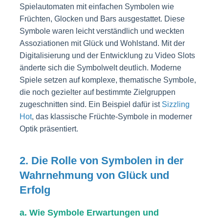
Spielautomaten mit einfachen Symbolen wie
Früchten, Glocken und Bars ausgestattet. Diese
Symbole waren leicht verständlich und weckten
Assoziationen mit Glück und Wohlstand. Mit der
Digitalisierung und der Entwicklung zu Video Slots
änderte sich die Symbolwelt deutlich. Moderne
Spiele setzen auf komplexe, thematische Symbole,
die noch gezielter auf bestimmte Zielgruppen
zugeschnitten sind. Ein Beispiel dafür ist
Sizzling
Hot
, das klassische Früchte-Symbole in moderner
Optik präsentiert.
2. Die Rolle von Symbolen in der
Wahrnehmung von Glück und
Erfolg
a. Wie Symbole Erwartungen und