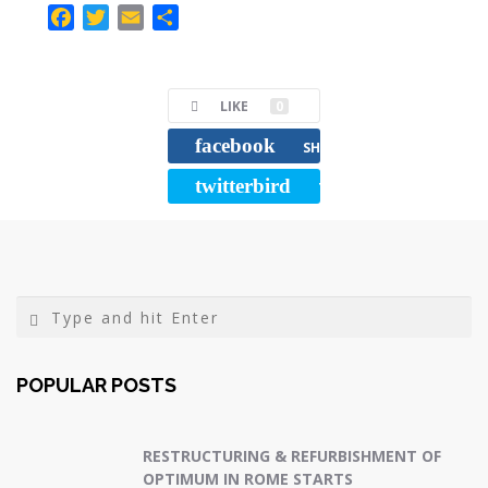
F
T
E
C
a
w
m
o
c
i
a
m
e
t
i
p
LIKE
0
b
t
l
a
facebook
o
e
r
SHARE
o
r
t
twitterbird
TWEET
k
i
r
POPULAR POSTS
RESTRUCTURING & REFURBISHMENT OF
OPTIMUM IN ROME STARTS