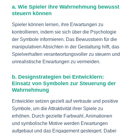
a. Wie Spieler ihre Wahrnehmung bewusst
steuern können
Spieler können lernen, ihre Erwartungen zu
kontrollieren, indem sie sich über die Psychologie
der Symbole informieren. Das Bewusstsein für die
manipulativen Absichten in der Gestaltung hilft, das
Spielverhalten verantwortungsvoller zu steuern und
unrealistische Erwartungen zu vermeiden.
b. Designstrategien bei Entwicklern:
Einsatz von Symbolen zur Steuerung der
Wahrnehmung
Entwickler setzen gezielt auf vertraute und positive
Symbole, um die Attraktivität ihrer Spiele zu
erhöhen. Durch gezielte Farbwahl, Animationen
und symbolische Motive werden Erwartungen
aufgebaut und das Engagement gesteigert. Dabei