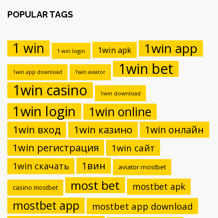
POPULAR TAGS
1 win
1win app
1win apk
1 win login
1win bet
1win app download
1win aviator
1win casino
1win download
1win login
1win online
1win вход
1win казино
1win онлайн
1win регистрация
1win сайт
1вин
1win скачать
aviator mostbet
most bet
mostbet apk
casino mostbet
mostbet app
mostbet app download