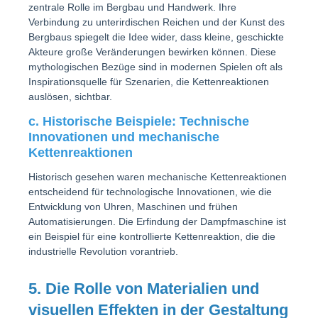
zentrale Rolle im Bergbau und Handwerk. Ihre
Verbindung zu unterirdischen Reichen und der Kunst des
Bergbaus spiegelt die Idee wider, dass kleine, geschickte
Akteure große Veränderungen bewirken können. Diese
mythologischen Bezüge sind in modernen Spielen oft als
Inspirationsquelle für Szenarien, die Kettenreaktionen
auslösen, sichtbar.
c. Historische Beispiele: Technische
Innovationen und mechanische
Kettenreaktionen
Historisch gesehen waren mechanische Kettenreaktionen
entscheidend für technologische Innovationen, wie die
Entwicklung von Uhren, Maschinen und frühen
Automatisierungen. Die Erfindung der Dampfmaschine ist
ein Beispiel für eine kontrollierte Kettenreaktion, die die
industrielle Revolution vorantrieb.
5. Die Rolle von Materialien und
visuellen Effekten in der Gestaltung