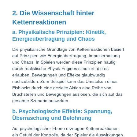
2. Die Wissenschaft hinter
Kettenreaktionen
a. Physikalische Prinzipien: Kinetik,
Energieübertragung und Chaos
Die physikalische Grundlage von Kettenreaktionen basiert
auf Prinzipien wie Energieübertragung, Impulserhaltung
und Chaos. In Spielen werden diese Prinzipien häufig
durch realistische Physik-Engines simuliert, die es
erlauben, Bewegungen und Effekte glaubwürdig
nachzubilden. Zum Beispiel kann das Umstoßen eines
Eisblocks durch eine gezielte Aktion eine Reihe von
Bruchstellen und Bewegungen auslösen, die sich auf das
gesamte Szenario auswirken.
b. Psychologische Effekte: Spannung,
Überraschung und Belohnung
Auf psychologischer Ebene erzeugen Kettenreaktionen
ein Gefühl der Kontrolle, da der Spieler die Auswirkungen