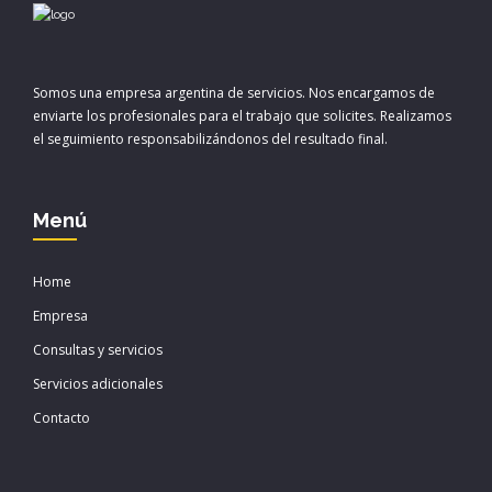
Somos una empresa argentina de servicios. Nos encargamos de
enviarte los profesionales para el trabajo que solicites. Realizamos
el seguimiento responsabilizándonos del resultado final.
Menú
Home
Empresa
Consultas y servicios
Servicios adicionales
Contacto