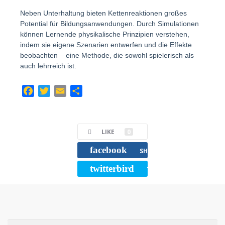
Neben Unterhaltung bieten Kettenreaktionen großes
Potential für Bildungsanwendungen. Durch Simulationen
können Lernende physikalische Prinzipien verstehen,
indem sie eigene Szenarien entwerfen und die Effekte
beobachten – eine Methode, die sowohl spielerisch als
auch lehrreich ist.
F
T
E
C
a
w
m
o
c
i
a
m
e
t
i
p
LIKE
0
b
t
l
a
facebook
o
e
r
SHARE
o
r
t
twitterbird
TWEET
k
i
r