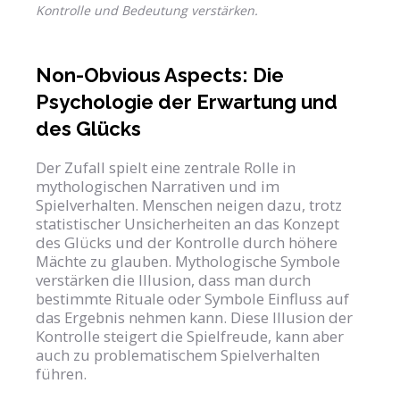
Kontrolle und Bedeutung verstärken.
Non-Obvious Aspects: Die
Psychologie der Erwartung und
des Glücks
Der Zufall spielt eine zentrale Rolle in
mythologischen Narrativen und im
Spielverhalten. Menschen neigen dazu, trotz
statistischer Unsicherheiten an das Konzept
des Glücks und der Kontrolle durch höhere
Mächte zu glauben. Mythologische Symbole
verstärken die Illusion, dass man durch
bestimmte Rituale oder Symbole Einfluss auf
das Ergebnis nehmen kann. Diese Illusion der
Kontrolle steigert die Spielfreude, kann aber
auch zu problematischem Spielverhalten
führen.