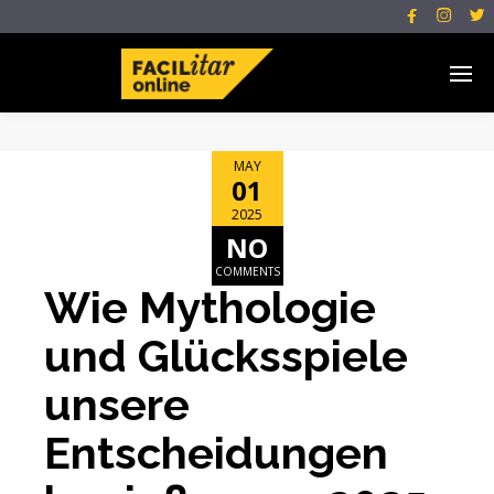



MAY
01
2025
NO
COMMENTS
Wie Mythologie
und Glücksspiele
unsere
Entscheidungen