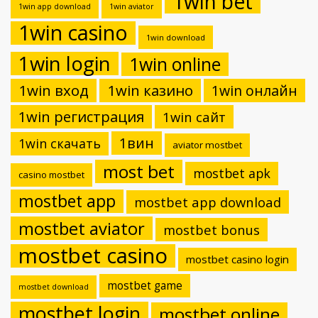
1win bet
1win app download
1win aviator
1win casino
1win download
1win login
1win online
1win вход
1win казино
1win онлайн
1win регистрация
1win сайт
1вин
1win скачать
aviator mostbet
most bet
mostbet apk
casino mostbet
mostbet app
mostbet app download
mostbet aviator
mostbet bonus
mostbet casino
mostbet casino login
mostbet game
mostbet download
mostbet login
mostbet online