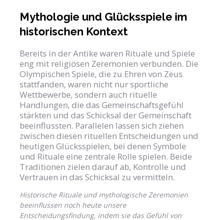
Mythologie und Glücksspiele im
historischen Kontext
Bereits in der Antike waren Rituale und Spiele
eng mit religiösen Zeremonien verbunden. Die
Olympischen Spiele, die zu Ehren von Zeus
stattfanden, waren nicht nur sportliche
Wettbewerbe, sondern auch rituelle
Handlungen, die das Gemeinschaftsgefühl
stärkten und das Schicksal der Gemeinschaft
beeinflussten. Parallelen lassen sich ziehen
zwischen diesen rituellen Entscheidungen und
heutigen Glücksspielen, bei denen Symbole
und Rituale eine zentrale Rolle spielen. Beide
Traditionen zielen darauf ab, Kontrolle und
Vertrauen in das Schicksal zu vermitteln.
Historische Rituale und mythologische Zeremonien
beeinflussen noch heute unsere
Entscheidungsfindung, indem sie das Gefühl von