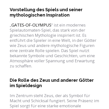
Vorstellung des Spiels und seiner
mythologischen Inspiration
„
GATES-OF-OLYMPUS
“ ist ein modernes
Spielautomaten-Spiel, das stark von der
griechischen Mythologie inspiriert ist. Es
entführt die Spieler in eine Welt, in der Götter
wie Zeus und andere mythologische Figuren
eine zentrale Rolle spielen. Das Spiel nutzt
bekannte Symbole und Geschichten, um eine
Atmosphäre voller Spannung und Erwartung
zu schaffen.
Die Rolle des Zeus und anderer Götter
im Spieldesign
Im Zentrum steht Zeus, der als Symbol für
Macht und Schicksal fungiert. Seine Präsenz im
Spiel sorgt für eine starke emotionale