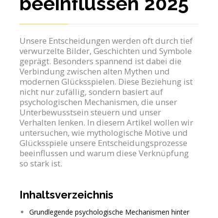
beeinflussen 2025
Unsere Entscheidungen werden oft durch tief
verwurzelte Bilder, Geschichten und Symbole
geprägt. Besonders spannend ist dabei die
Verbindung zwischen alten Mythen und
modernen Glücksspielen. Diese Beziehung ist
nicht nur zufällig, sondern basiert auf
psychologischen Mechanismen, die unser
Unterbewusstsein steuern und unser
Verhalten lenken. In diesem Artikel wollen wir
untersuchen, wie mythologische Motive und
Glücksspiele unsere Entscheidungsprozesse
beeinflussen und warum diese Verknüpfung
so stark ist.
Inhaltsverzeichnis
Grundlegende psychologische Mechanismen hinter